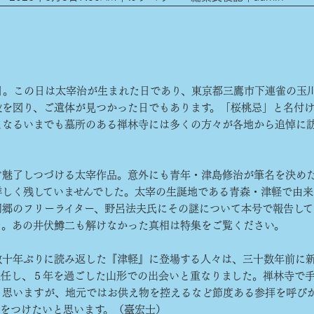
日。この日は太宰治が生まれた日であり、東京都三鷹市下連雀の玉
殺を図り、ご遺体が見つかった日でもあります。「桜桃忌」と名付
年となるいまでも墓所のある禅林寺には多くの方々が各地から追悼に
魅了しつづける太宰作品。意外にも青年・津島修治が筆名を決め
詳しく残していませんでした。太宰の生誕地である青森・津軽で由来
同郷のフリーライター、野呂法夫氏にその謎について本号で報告して
た。あの井伏鱒二も解けなかった真相は特集をご覧ください。
十年ぶりに読み返した『津軽』に登場する人々は、三十数年前に
赴任し、５年を過ごした山形での出会いと重なりました。禅林寺で
と思いますが、地元ではお供え物を控えるなど節度ある参拝を呼び
気をつけたいと思います。（臺宏士）