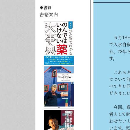
６月19
で入水自
れ、78
す。
これほど
について
べてきた
だきまし
今回、数
者として
わせたい
います。