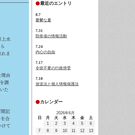
最近のエントリ
8.7
憂鬱な夏
7.31
防衛省の情報活動
川上水
けら
7.24
内心の自由
訪れま
7.17
令状不要の行政傍受
た理由
7.10
を調
放送法と個人情報保護法
いた
カレンダー
新聞記
2026年6月
日
月
火
水
木
金
土
手を合
1
2
3
4
5
6
かけて
7
8
9
10
11
12
13