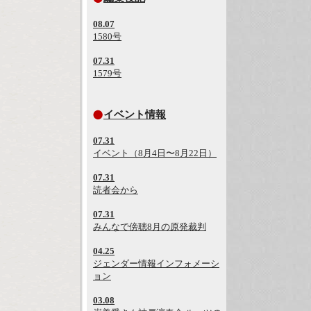
08.07
1580号
07.31
1579号
イベント情報
07.31
イベント（8月4日〜8月22日）
07.31
読者会から
07.31
みんなで傍聴8月の原発裁判
04.25
ジェンダー情報インフォメーシ
ョン
03.08