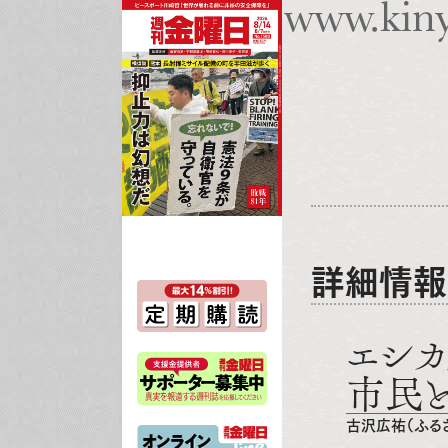
詳細情報
エシカ
市民と
古沢広祐（ふるさ