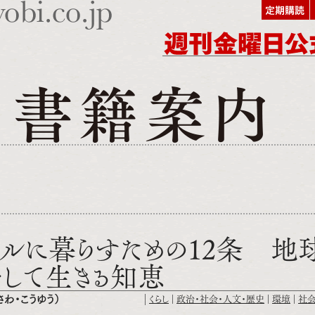
ルに暮らすための12条 地
して生きる知恵
わ・こうゆう）
くらし
政治・社会・人文・歴史
環境
社