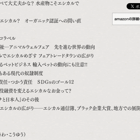
べて大丈夫かな？ 水産物こそエシカルで
エシカル？ オーガニック認証への問い直
コラベル
祉―アニマルウェルフェア 先を進む世界の動向
みでエシカルめざす フェアトレードタウンの広がり
ペットビジネス 輸入ペットの動向にも注意!!
もある現代の奴隷制度
責任・つかう責任 ＳＤＧｓのゴール12
・投融資を変えるエシカルなお金って？
ナと日本人』のその後
エシカルの広がり――エシカル通信簿、ブラック企業大賞、地方での展
わ・こうゆう）