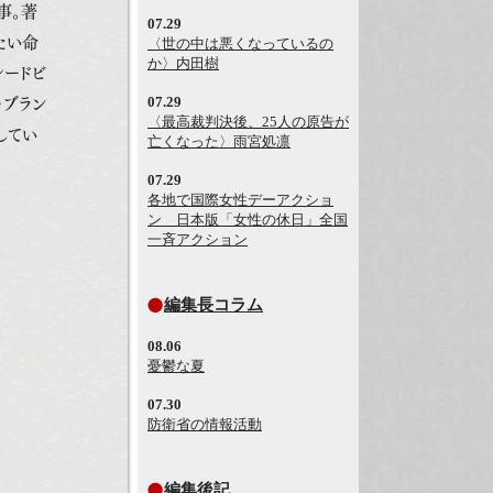
事。著
07.29
たい命
〈世の中は悪くなっているの
か〉内田樹
レードビ
07.29
・ブラン
〈最高裁判決後、25人の原告が
してい
亡くなった〉雨宮処凛
07.29
各地で国際女性デーアクショ
ン 日本版「女性の休日」全国
一斉アクション
編集長コラム
08.06
憂鬱な夏
07.30
防衛省の情報活動
編集後記