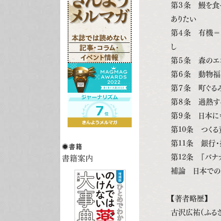
第３条 鰻を食
ありたい
第４条 有機＝
し
第５条 森のエ
第６条 動物福
第７条 町ぐる
第８条 過熱する
第９条 日本に
第10条 つくる
第11条 銀行
第12条 『バナ
補論 日本での
【著者略歴】
古沢広祐（ふるさ