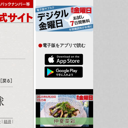
電子版をアプリで読む
［戻る］
球
会
経済