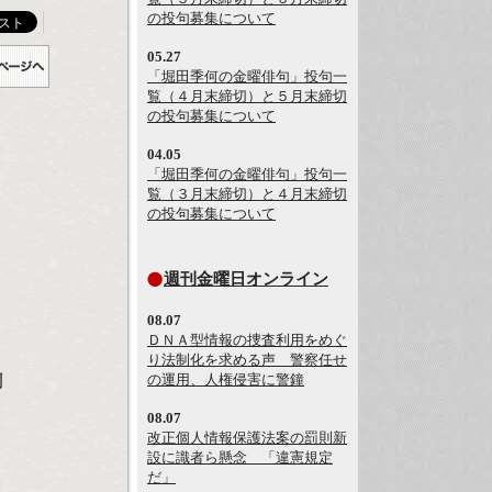
の投句募集について
05.27
「堀田季何の金曜俳句」投句一
覧（４月末締切）と５月末締切
の投句募集について
04.05
「堀田季何の金曜俳句」投句一
覧（３月末締切）と４月末締切
の投句募集について
週刊金曜日オンライン
08.07
ＤＮＡ型情報の捜査利用をめぐ
り法制化を求める声 警察任せ
の運用、人権侵害に警鐘
開
08.07
改正個人情報保護法案の罰則新
設に識者ら懸念 「違憲規定
だ」