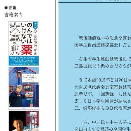
戦後価値観への怨念を露わ
国学生自治連絡協議会」だ
右派の学生運動は戦後史で
三島由紀夫の楯の会だろう
さて本誌2015年２月20
元自民党政調会長室室長は
述者だが、「回想録」には
広まり日本学生同盟が結成
三、海部俊樹らＯＢ政治家
一方、中丸氏も中央大学に
を出自とする冒頭の全国学生