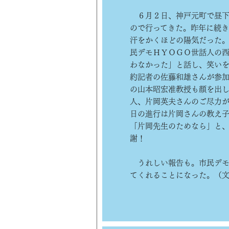
６月２日、神戸元町で昼下
ので行ってきた。昨年に続
汗をかくほどの陽気だった。
民デモＨＹＯＧＯ世話人の
わなかった」と話し、笑い
約記者の佐藤和雄さんが参
の山本昭宏准教授も顔を出
人、片岡英夫さんのご尽力
日の進行は片岡さんの教え
「片岡先生のためなら」と
謝！
うれしい報告も。市民デモ
てくれることになった。（