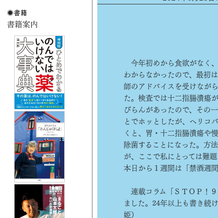
今年初めから食欲がなく、
わからなかったので、最初
師のアドバイスを受けながら
た。検査では十二指腸潰瘍
びらんがあったので、その一
とでホッとしたが、ヘリコバ
くと、胃・十二指腸潰瘍や慢
除菌することになった。方
が、ここで私にとっては難題
本日から１週間は「禁酒週間
連載コラム「ＳＴＯＰ！９
ました。24年以上も書き続
姫）