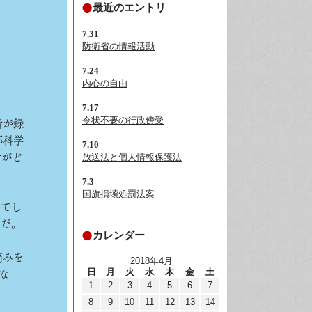
最近のエントリ
7.31
防衛省の情報活動
7.24
内心の自由
。
7.17
令状不要の行政傍受
者が録
部科学
7.10
放送法と個人情報保護法
者がど
7.3
国旗損壊処罰法案
ってし
スだ。
カレンダー
痛みを
2018年4月
日
月
火
水
木
金
土
な
1
2
3
4
5
6
7
8
9
10
11
12
13
14