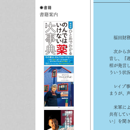
福田財務
次から次
音し、『
相が発言
ういう状
レイプ事
まうが、
米軍によ
共有して
い」を聞