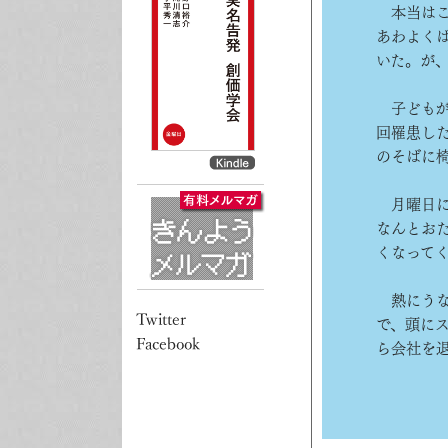
本当はこ
あわよく
いた。が
子どもが
回罹患し
のそばに
月曜日に
なんとお
くなって
熱にうな
で、頭に
ら会社を