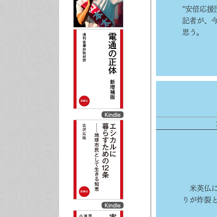
“安倍応
記者が、
思う。
米英仏に
りが炸裂