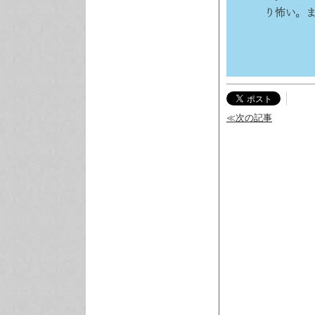
り怖い。
≪次の記事