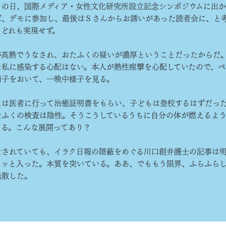
の日、国際メディア・女性文化研究所設立記念シンポジウムに出か
ば、デモに参加し、最後はＳさんからお誘いがあった読者会に、と
、どれも実現せず。
高熱でうなされ、おたふくの疑いが濃厚ということだったからだ
た私に感染する心配はない。本人が熱性痙攣を心配していたので、ベ
椅子をおいて、一晩中様子を見る。
は医者に行って治癒証明書をもらい、子どもは登校するはずだっ
たふくの検査は陰性。そうこうしているうちに自分の体が燃えるよ
くる。こんな展開ってあり？
されていても、イラク日報の隠蔽をめぐる川口創弁護士の記事は
スッと入った。本質を突いている。ああ、でももう限界、ふらふら
退散した。