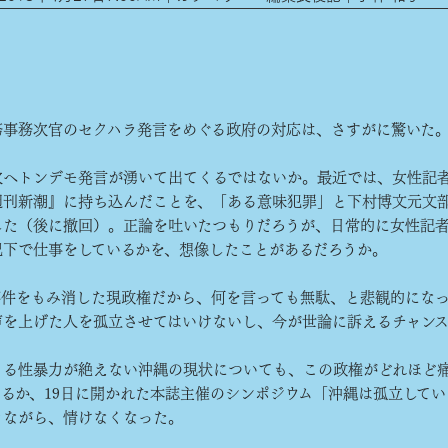
事務次官のセクハラ発言をめぐる政府の対応は、さすがに驚いた
へトンデモ発言が湧いて出てくるではないか。最近では、女性記
週刊新潮』に持ち込んだことを、「ある意味犯罪」と下村博文元文
した（後に撤回）。正論を吐いたつもりだろうが、日常的に女性記
況下で仕事をしているかを、想像したことがあるだろうか。
件をもみ消した現政権だから、何を言っても無駄、と悲観的にな
声を上げた人を孤立させてはいけないし、今が世論に訴えるチャン
る性暴力が絶えない沖縄の現状についても、この政権がどれほど
いるか、19日に開かれた本誌主催のシンポジウム「沖縄は孤立してい
きながら、情けなくなった。