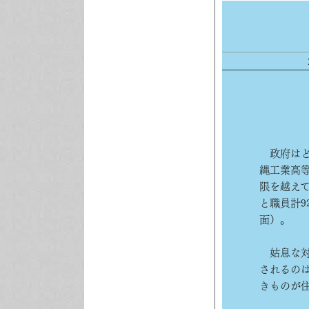
政府はど
縄工業高
限を越え
と職員計9
面）。
姑息な対
されるの
きものが