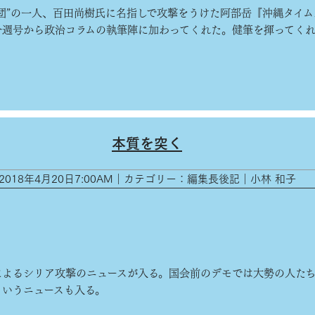
援団”の一人、百田尚樹氏に名指しで攻撃をうけた阿部岳『沖縄タイム
今週号から政治コラムの執筆陣に加わってくれた。健筆を揮ってく
本質を突く
2018年4月20日7:00AM｜カテゴリー：編集長後記｜小林 和子
よるシリア攻撃のニュースが入る。国会前のデモでは大勢の人た
というニュースも入る。