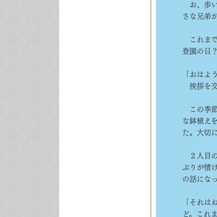
お、歩い
さな兄弟
これまで
登園の日
「おはよ
挨拶を交
この季節
な鉢植え
た。大切
２人目の
ぶりが情
の話にな
「それは
ど。これ