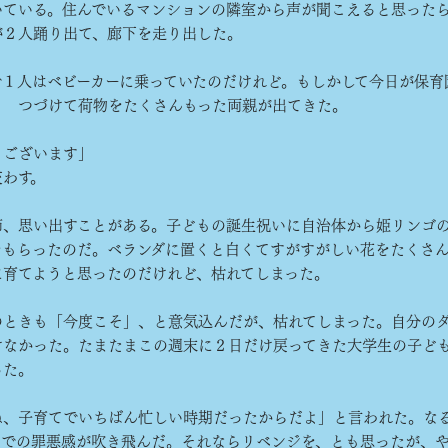
ている。住んでいるマンションの隣室から声が聞こえると思った
が２人踊り出て、廊下を走り出した。
１人はベビーカーに乗っていたのだけれど。もしかして今日が保育
？ つづけて荷物をたくさんもった両親が出てきた。
うございます」
わす。
、思い出すことがある。子どもの誕生祝いに自治体から姫リンゴ
をもらったのだ。ベランダに置くと白くてすがすがしい花をたくさ
に育てようと思ったのだけれど、枯れてしまった。
ときも「今度こそ」、と意気込んだが、枯れてしまった。自分の
けなかった。たまたまこの週末に２日だけ戻ってきた大学生の子ど
った。
ね、子育てでいちばん忙しい時期だったからだよ」と言われた。な
までの罪悪感が吹き飛んだ。それならリベンジを、とも思ったが、