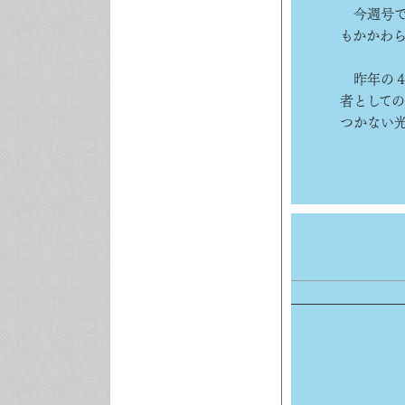
今週号で
もかかわ
昨年の４
者として
つかない