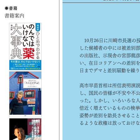
10月26日に川崎市長選の
した候補者の中には被差別
の出版社、示現舎の宮部龍
い、在日コリアンへの差別
日までデマと差別扇動を繰り
高市早苗首相は所信表明演
し、国民の皆様が不安や不
った。しかし、いろいろな人
倍近く増えているものの検
姿勢が差別を助長させるこ
るような政権は放っておけな