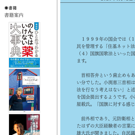
１９９９年の国会では（１
民を管理する「住基ネット
（４）国旗国歌法といった
ます。
首相答弁という歯止めもあ
い分でした。小渕恵三首相
法を行なう考えはない」と述
を国会提出するようです。小
屋毅氏。「国旗に対する感じ
前外相であり、元防衛相と
たはずの大臣経験者の言葉に
雄大氏が聞きました。自民議