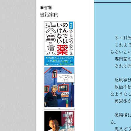
３・11
これまで
らないと
専門家の
それは原
反原発は
政治不信
なような
護憲派が
破壊後に
る。
思えば３