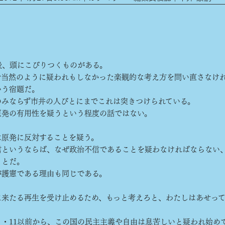
後、頭にこびりつくものがある。
当然のように疑われもしなかった楽観的な考え方を問い直さなけ
いう宿題だ。
みならず市井の人びとにまでこれは突きつけられている。
発の有用性を疑うという程度の話ではない。
原発に反対することを疑う。
というならば、なぜ政治不信であることを疑わなければならない
ことだ。
護憲である理由も同じである。
来たる再生を受け止めるため、もっと考えろと、わたしはあせっ
・11以前から、この国の民主主義や自由は息苦しいと疑われ始め