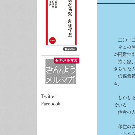
二〇一二
今この時
が困難で
持ち家、
きらめた
低線量被
る。
しかしそ
でいる。
他者の人
移住の次
一九八六