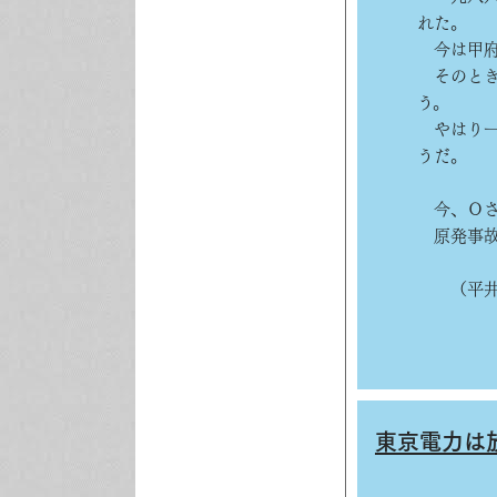
れた。
今は甲府
そのとき
う。
やはり一
うだ。
今、Ｏさ
原発事故
（平井
東京電力は