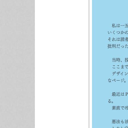
私は一五
いくつか
それは読
批判だっ
当時、投
ここまで
デザイン
なページ
最近はＰ
る。
素直で冷
悪法も法