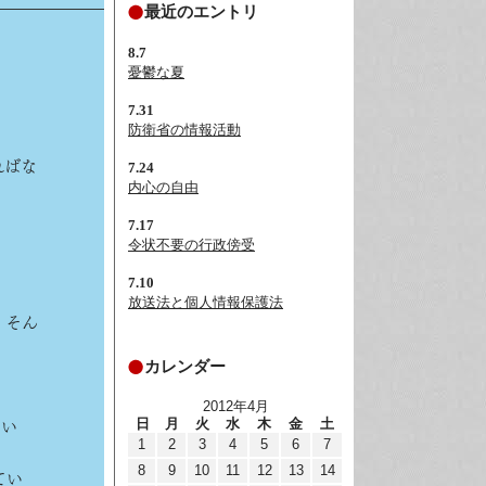
最近のエントリ
8.7
憂鬱な夏
7.31
防衛省の情報活動
ればな
7.24
内心の自由
7.17
令状不要の行政傍受
7.10
放送法と個人情報保護法
、そん
カレンダー
2012年4月
日
月
火
水
木
金
土
てい
1
2
3
4
5
6
7
8
9
10
11
12
13
14
てい