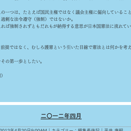
の一つは、たとえば国民主権ではなく議会主権に偏向しているこ
く過剰な法令遵守（強制）ではないか。
れば強制されずともだれもが納得する意思が日本国憲法に流れて
前提ではなく、むしろ護憲という引いた目線で憲法とは何かを考
。
その第一歩としたい。
嗣）
二〇一二年四月
2012年4月20日9:00AM｜カテゴリー：編集長後記｜平井 康嗣