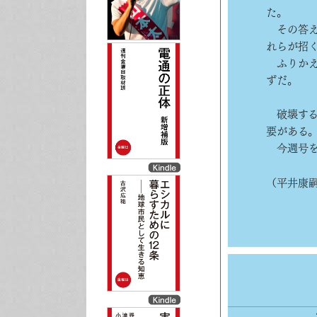
た。
その答え
れらが招
ふりかえ
ずだ。
破壊する
要がある
今週号を
（平井康