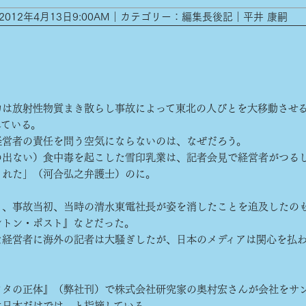
2012年4月13日9:00AM｜カテゴリー：編集長後記｜平井 康嗣
は放射性物質まき散らし事故によって東北の人びとを大移動させ
している。
営者の責任を問う空気にならないのは、なぜだろう。
の出ない）食中毒を起こした雪印乳業は、記者会見で経営者がつる
された」（河合弘之弁護士）のに。
、事故当初、当時の清水東電社長が姿を消したことを追及したの
ントン・ポスト』などだった。
経営者に海外の記者は大騒ぎしたが、日本のメディアは関心を払
ヨタの正体』（弊社刊）で株式会社研究家の奥村宏さんが会社をサ
は日本だけでは、と指摘している。