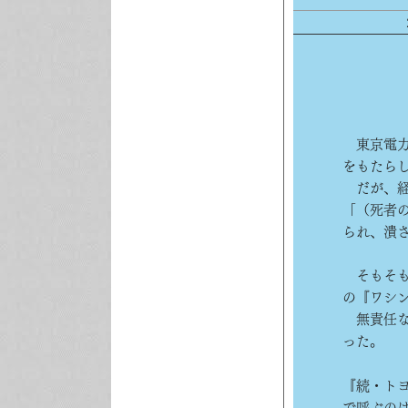
東京電力
をもたら
だが、経
「（死者
られ、潰
そもそも
の『ワシ
無責任な
った。
『続・ト
で呼ぶの