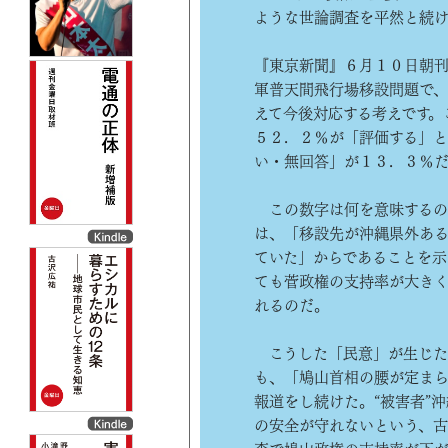
ような世論調査を平然と続
『東京新聞』６月１０日朝
軍普天間飛行場移設問題で
えて今後対応する考えです。
５２．２％が「評価する」
い・無回答」が１３．３％
この数字は何を意味するの
は、「移設先が沖縄県外あ
ていた」からであることを示
ても菅政権の支持率が大きく
れるのだ。
こうした「民意」が生じた
も、「鳩山首相の腰が定ま
報道をし続けた。“被害者”
の安全が守れないという、古