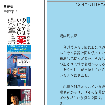
2014年4月11日
編集長後記
今週号から３回にわたり辺
んが今の言論空間に憤ってい
論壇は気持ちが悪い。それ
の悪さは人情や倫理からく
「振り付け」が自壊している
いるように見える。
記事を何度か入れている慶
関係者からは、（その是非
ばかりだという嘆きを聞く。
る。