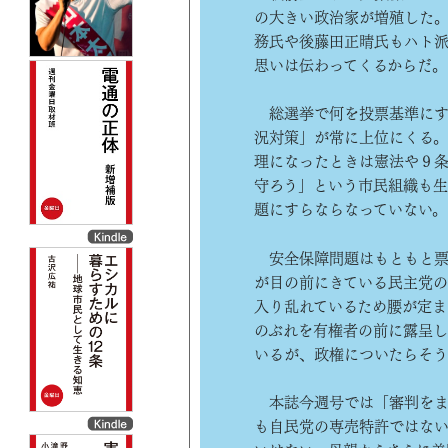
の大きい政治家が増殖した
務氏や後藤田正晴氏もハト派
思いは伝わってくるからだ。
総選挙で何を投票基準にす
況対策」が常に上位にくる
理になったときは憲法や９
守ろう」という市民組織も
題にすらならなっていない。
安全保障問題はもともと票
が目の前にきている民主党
入り乱れているため腰が定
のぶれを有権者の前に露呈
いるが、政権についたらそう
本誌今週号では「審判をま
も自民党の専売特許ではない