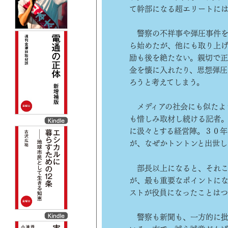
て幹部になる超エリートに
警察の不祥事や弾圧事件を
ら始めたが、他にも取り上
励も後を絶たない。親切で正
金を懐に入れたり、思想弾
ろうと考えてしまう。
メディアの社会にも似たよ
も惜しみ取材し続ける記者
に汲々とする経営陣。３０年
が、なぜかトントンと出世し
部長以上になると、それこ
が、最も重要なポイントにな
ストが役員になったことはつ
警察も新聞も、一方的に批