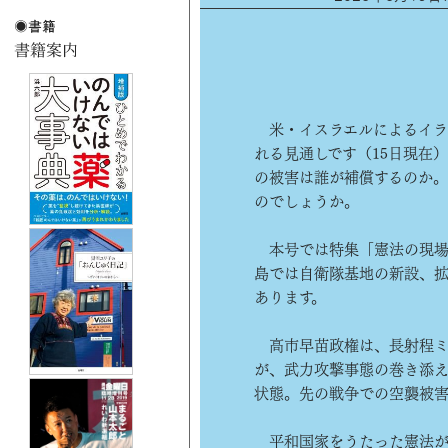
米・イスラエルによるイラ
れる見通しです（15日現在
の被害は誰が補償するのか
のでしょうか。
本号では特集「憲法の現場
島では自衛隊基地の新設、拡
あります。
高市早苗政権は、長射程ミ
が、武力攻撃事態の巻き添
状態。先の戦争での空襲被害
平和国家をうたった憲法が