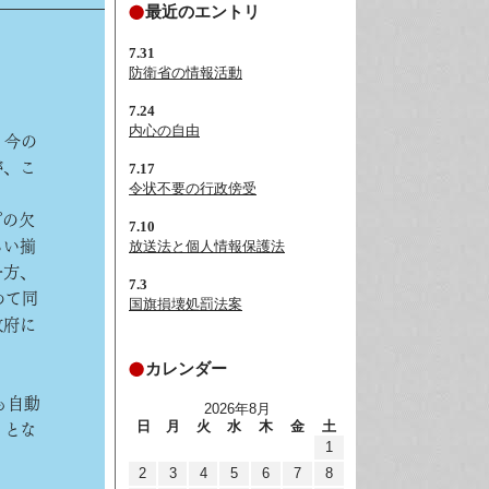
最近のエントリ
7.31
防衛省の情報活動
7.24
内心の自由
、今の
が、こ
7.17
令状不要の行政傍受
プの欠
7.10
らい揃
放送法と個人情報保護法
一方、
7.3
めて同
国旗損壊処罰法案
政府に
カレンダー
でも自動
2026年8月
日
月
火
水
木
金
土
」とな
1
2
3
4
5
6
7
8