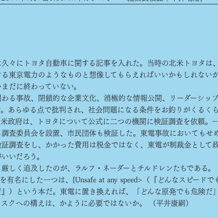
久々にトヨタ自動車に関する記事を入れた。当時の北米トヨタは
ける東京電力のようなものと想像してもらえればいいかもしれない
いまだに終わっていない。
わる事故、閉鎖的な企業文化、消極的な情報公開、リーダーシッ
ど。あらゆる点で批判され、社会問題になる条件をお釣りがくるく
。米政府は、トヨタについて公式に二つの機関に検証調査を依頼。
ら調査委員会を設置、市民団体も検証した。東電事故においてもせ
検証調査をし、かかった費用は税金ではなく、東電が制裁金として
がいいだろう。
厳しく追及したのが、ラルフ・ネーダーとチルドレンたちである。
名にした一つは、{Unsafe at any speed>（『どんなスピード
だ』）という本だ。東電に置き換えれば、「どんな原発でも危険だ
リスクへの構えは、かように必要ではないか。 （平井康嗣）