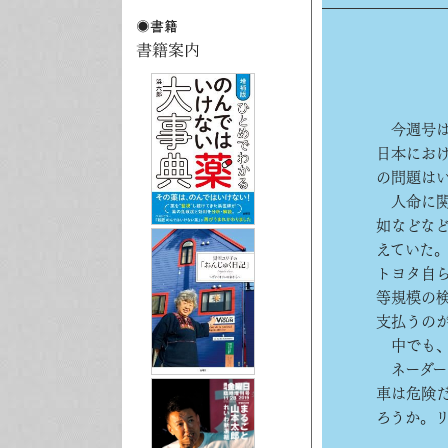
今週号は
日本にお
の問題は
人命に関
如などな
えていた
トヨタ自
等規模の
支払うの
中でも、
ネーダーを有
車は危険
ろうか。