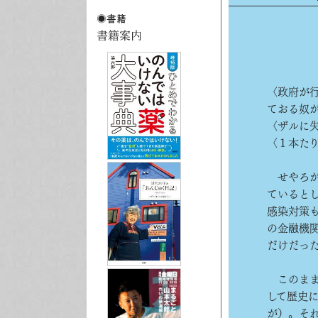
〈政府が
ておる奴
〈ザルに
〈１本た
せやろが
ていると
感染対策
の金融機
だけだっ
このままい
して歴史
が）。そ