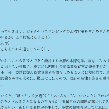
行っているオリンピックやパラリンピックの水際対策をザルやザル
がいるが、ええ加減にせえよ！〉
失礼や〉
りともそうめん通してへんぞ〉。
いおじさんもＳＮＳでそう酷評する政府の水際対策。故意に穴あ
しか思えない杜撰さ。東京には四度目の緊急事態宣言が発令中だが
も不十分。要請に従わぬ飲食業者を懲らしめることには積極的で、
関に働きかけを求めた。撤回はしたものの、政府の品性下劣さを曝
た。
くと、“ぼったくり男爵”や“ピンハネ××”らにいいようにされた
に名をとどめることになるのだろうか（五輪自体の問題が露呈して
れでもいい。新しい変異株が発生して、多数の犠牲者が出なければ