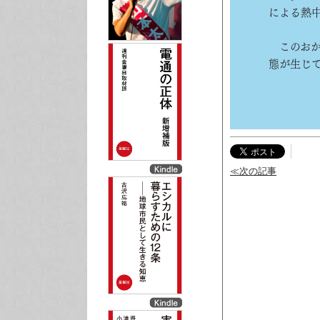
による熱
このおか
態が生じ
≪次の記事