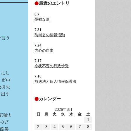
最近のエントリ
8.7
憂鬱な夏
7.31
防衛省の情報活動
や言う
7.24
内心の自由
7.17
令状不要の行政傍受
けにし
7.10
、市中
放送法と個人情報保護法
取引先
け出す
カレンダー
2026年8月
日
月
火
水
木
金
土
五輪と
1
るのだ
2
3
4
5
6
7
8
。酷暑