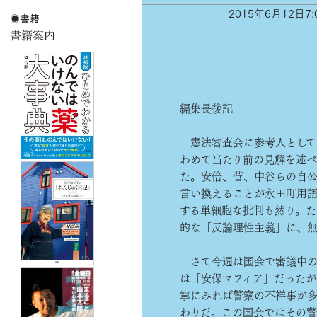
2015年6月12日
編集長後記
憲法審査会に参考人として
わめて当たり前の見解を述
た。安倍、菅、中谷らの自
言い換えることが永田町用語
する単細胞な批判も然り。
的な「反論理性主義」に、無
さて今週は国会で審議中の
は「安保マフィア」だったが
寧にみれば警察の不祥事が
わりだ。この国会ではその警