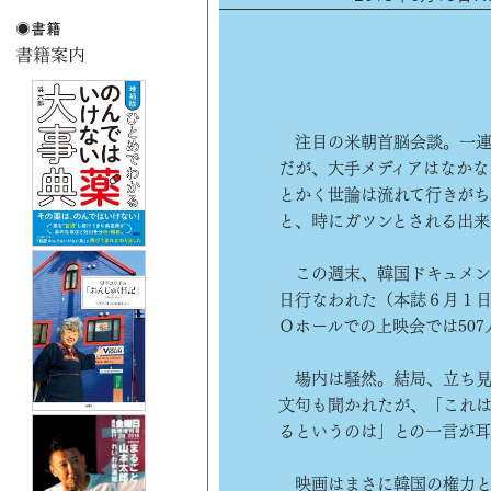
注目の米朝首脳会談。一連
だが、大手メディアはなかな
とかく世論は流れて行きがち
と、時にガツンとされる出来
この週末、韓国ドキュメン
日行なわれた（本誌６月１日
Ｏホールでの上映会では50
場内は騒然。結局、立ち見
文句も聞かれたが、「これ
るというのは」との一言が耳
映画はまさに韓国の権力と