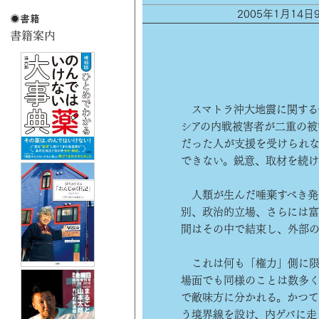
2005年1月14
スマトラ沖大地震に関する
シアの内戦被害者が二重の被
だった人が支援を受けられ
できない。鋭意、取材を続け
人類が生んだ唾棄すべき発
別、政治的立場、さらには
間はその中で結束し、外部の
これは何も「権力」側に限
場面でも同様のことは数多
で敵味方に分かれる。かつ
う境界線を設け、内ゲバに走