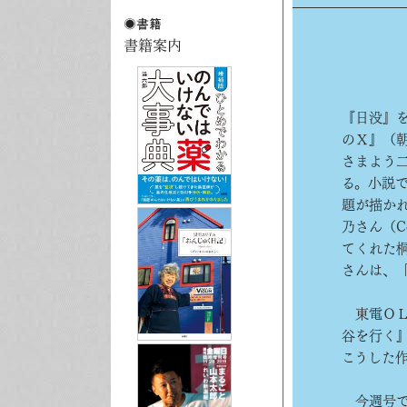
『日没』
のＸ』（
さまよう
る。小説
題が描か
乃さん（C
てくれた
さんは、
東電ＯＬ
谷を行く
こうした
今週号で