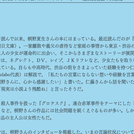
を読んで以来、桐野夏生さんの本にはまっている。最近読んだのが
朝日文庫）。一家離散や義父の虐待など家庭の事情から東京・渋谷
二人の少女が運命的に出会い、そこからさまざまなストーリーが展
では、ネグレクト、ＤＶ、レイプ、ＪＫリフレなど、少女たちを取り
れている。自らも中高時代、渋谷の街をさまよっていた経験を持つ
olabo代表）は解説で、「私たちの言葉にならない想いや経験を言
桐野さんに、心から感謝したい」と書いた。仁藤さんから話を聞い
「現実は小説より残酷ね」と言ったそうだ。
殺人事件を扱った『グロテスク』、連合赤軍事件をテーマにした
』など、桐野さんの作品には社会問題を鋭くえぐるものが多い。し
作品の主人公は女性たちだ。
は、桐野さんのインタビューを掲載した。いまの言論状況につい