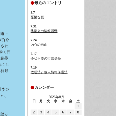
最近のエントリ
8.7
憂鬱な夏
7.31
防衛省の情報活動
『路上
の街を
7.24
内心の自由
開され
巻く問
7.17
仁藤夢
令状不要の行政傍受
葉にし
7.10
た桐野
放送法と個人情報保護法
カレンダー
『夜の
かも、
2026年8月
日
月
火
水
木
金
土
1
2
3
4
5
6
7
8
て語っ