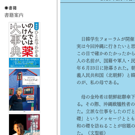
日韓学生フォーラムが開催
実は今回沖縄に行きたいと
この目で確かめたかったから
人の名前が、国籍や軍人・民
年６月23日に除幕された。
義人民共和国（北朝鮮）と
のが、私の母である。
母の金玲希は朝鮮総聯傘下
る。その際、沖縄戦犠牲者
た。立派な仕事をしたのだ
礎」というメッセージととも
和の礎を訪ねることが宿題の
た。（文聖姫）