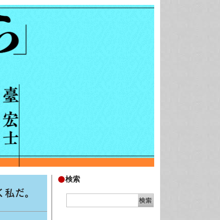
検索
く私だ。