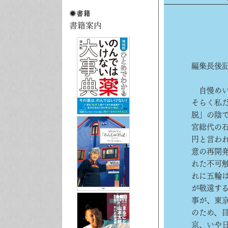
編集長後
自慢めい
そらく私
脱」の陰
宮総代の
円と言わ
意の再開
れた不可
れに五輪
が敬遠す
事が、東
のため、
京、いや