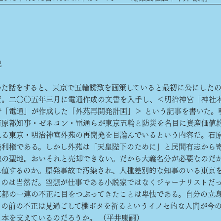
記
た話をすると、東京で五輪誘致を画策していると最初に公にした
だ。二〇〇五年三月に電通作成の文書を入手し、＜明治神宮「神社
で「電通」が作成した「外苑再開発計画」＞ という記事を書いた。
石原都知事・ゼネコン・電通らが東京五輪と防災を名目に資産価値
れる東京・明治神宮外苑の再開発を目論んでいるという内容だ。石
発利権である。しかし外苑は「天皇陛下のために」と民間有志から
触の聖地。おいそれと売却できない。だから大義名分が必要なのだ
は値するのか。原発事故で汚染され、人種差別的な知事のいる東京
るのは当然だ。空想が仕事である小説家ではなくジャーナリストだ
京都の一連の不正に目をつぶってきたことは卑怯である。自分の立
目の前の不正は見過ごして棚ボタを祈るというイノセ的な人間が今
日本を支えているのだろうか。 （平井康嗣）