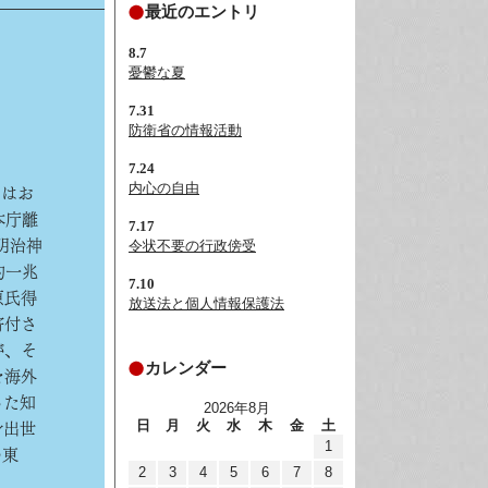
最近のエントリ
8.7
憂鬱な夏
7.31
防衛省の情報活動
7.24
内心の自由
のはお
本庁離
7.17
令状不要の行政傍受
明治神
約一兆
7.10
原氏得
放送法と個人情報保護法
寄付さ
が、そ
カレンダー
を海外
った知
2026年8月
日
月
火
水
木
金
土
身出世
1
の東
2
3
4
5
6
7
8