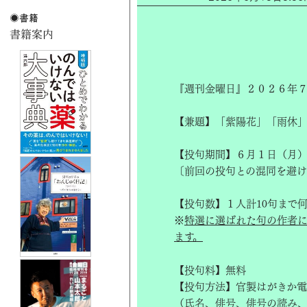
『週刊金曜日』２０２６年７
【兼題】「紫陽花」「雨休
【投句期間】６月１日（月
〔前回の投句との混同を避
【投句数】１人計10句まで
※
特選に選ばれた句の作者
ます。
【投句料】無料
【投句方法】官製はがきか電
（氏名、俳号、俳号の読み