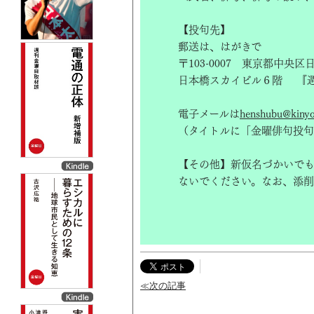
【投句先】
郵送は、はがきで
〒103-0007 東京都中央
日本橋スカイビル６階 『
電子メールは
henshubu@kinyob
（タイトルに「金曜俳句投句
【その他】新仮名づかいで
ないでください。なお、添削
≪次の記事