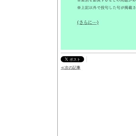
※差別を助長するなどの問題があ
※上記以外で投句した句が掲載さ
(さらに…)
≪次の記事