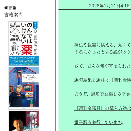
2026年1月11日4
神仏や祖霊に供える、丸くて
の名になったとする説があり
さて、どんな句が寄せられた
選句結果と選評は『週刊金曜
どうぞ、選句をお楽しみ下さ
『週刊金曜日』の購入方法は
電子版も発行しています
。