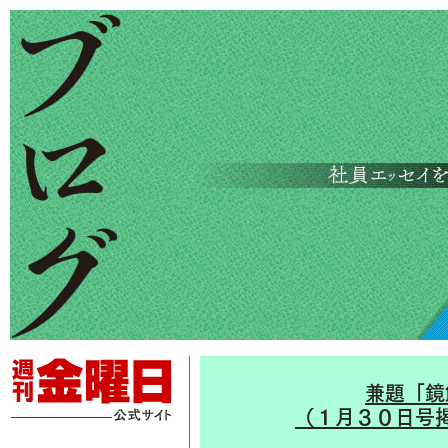
兼題「鏡
（１月３０日号