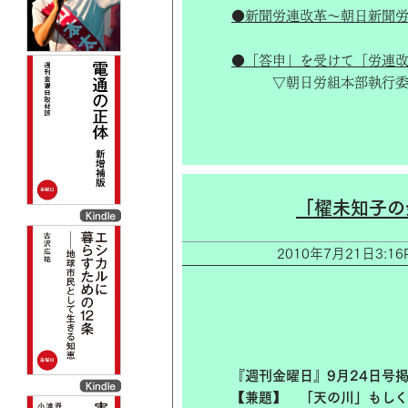
●新聞労連改革～朝日新聞労組
●「答申」を受けて「労連改
▽朝日労組本部執行委員
「櫂未知子の
2010年7月21日3
『週刊金曜日』9月24日号
【兼題】 「天の川」もしく