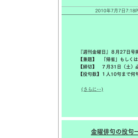
2010年7月7日7:
『週刊金曜日』８月27日号
【兼題】 「帰省」もしく
【締切】 ７月31日（土）
【投句数】１人10句まで何
(さらに…)
金曜俳句の投句