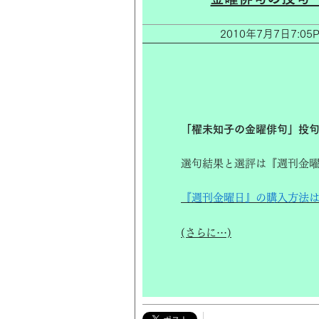
2010年7月7日7:
「櫂未知子の金曜俳句」投
選句結果と選評は『週刊金曜
『週刊金曜日』の購入方法
(さらに…)