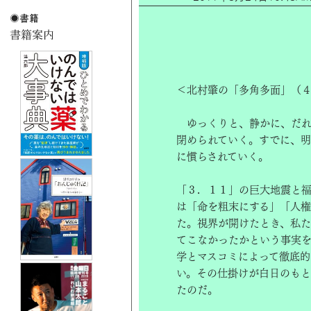
＜北村肇の「多角多面」（
ゆっくりと、静かに、だれ
閉められていく。すでに、明
に慣らされていく。
「３．１１」の巨大地震と
は「命を粗末にする」「人
た。視界が開けたとき、私
てこなかったかという事実
学とマスコミによって徹底的
い。その仕掛けが白日のもと
たのだ。