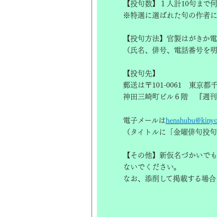
【投句数】１人計10句まで
※特選に選ばれた句の作者
【投句方法】官製はがきか電
（氏名、俳号、電話番号を
【投句先】
郵送は〒101-0061 東京都
神田三崎町ビル６階 『週
電子メールは
henshubu@kinyob
（タイトルに「金曜俳句投句
【その他】新仮名づかいで
ないでください。
なお、添削して掲載する場合