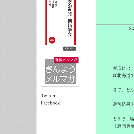
2
南瓜には
は北海道
さて、ど
選句結果
どうぞ、
『週刊金