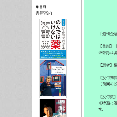
『週刊金
【兼題】
※雑詠は
【選者】
【投句期
〔前回の
【投句数】
※特選に
す。