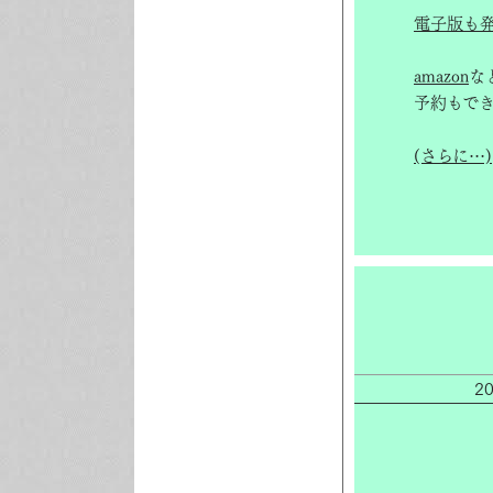
電子版も
amazon
な
予約もで
(さらに…)
2