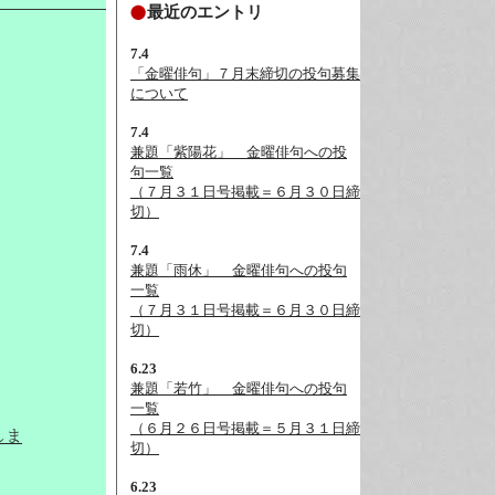
最近のエントリ
7.4
「金曜俳句」７月末締切の投句募集
について
7.4
兼題「紫陽花」__金曜俳句への投
句一覧
（７月３１日号掲載＝６月３０日締
切）
7.4
兼題「雨休」__金曜俳句への投句
一覧
（７月３１日号掲載＝６月３０日締
切）
6.23
兼題「若竹」__金曜俳句への投句
一覧
（６月２６日号掲載＝５月３１日締
しま
切）
6.23