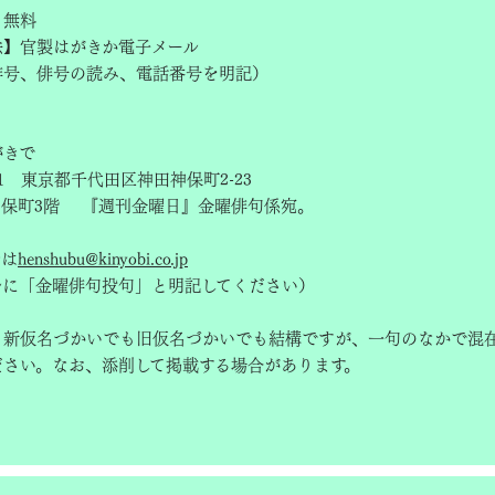
】無料
法】官製はがきか電子メール
俳号、俳号の読み、電話番号を明記）
】
がきで
051 東京都千代田区神田神保町2-23
神保町3階 『週刊金曜日』金曜俳句係宛。
ルは
henshubu@kinyobi.co.jp
ルに「金曜俳句投句」と明記してください）
】新仮名づかいでも旧仮名づかいでも結構ですが、一句のなかで混
ださい。なお、添削して掲載する場合があります。