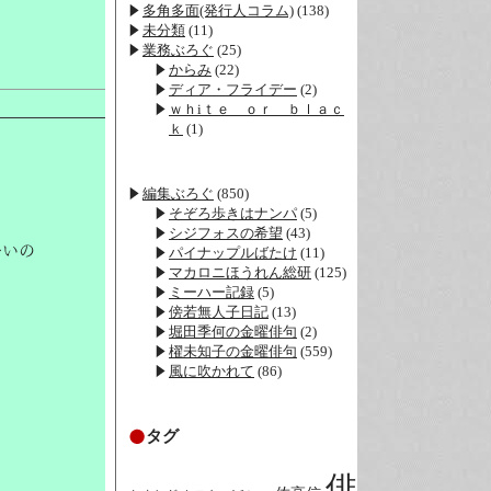
多角多面(発行人コラム)
(138)
未分類
(11)
業務ぶろぐ
(25)
からみ
(22)
ディア・フライデー
(2)
ｗｈiｔｅ ｏｒ ｂｌａｃ
ｋ
(1)
編集ぶろぐ
(850)
そぞろ歩きはナンパ
(5)
シジフォスの希望
(43)
多いの
パイナップルばたけ
(11)
マカロニほうれん総研
(125)
ミーハー記録
(5)
傍若無人子日記
(13)
堀田季何の金曜俳句
(2)
櫂未知子の金曜俳句
(559)
風に吹かれて
(86)
タグ
俳