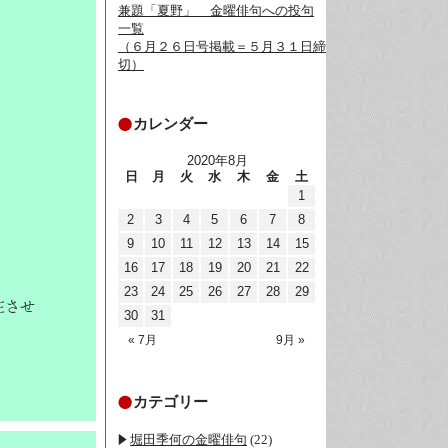
兼題「夏野」__金曜俳句への投句
一覧
（６月２６日号掲載＝５月３１日締
切）
カレンダー
2020年8月
日
月
火
水
木
金
土
1
2
3
4
5
6
7
8
9
10
11
12
13
14
15
16
17
18
19
20
21
22
23
24
25
26
27
28
29
在させ
30
31
« 7月
9月 »
カテゴリー
堀田季何の金曜俳句
(22)