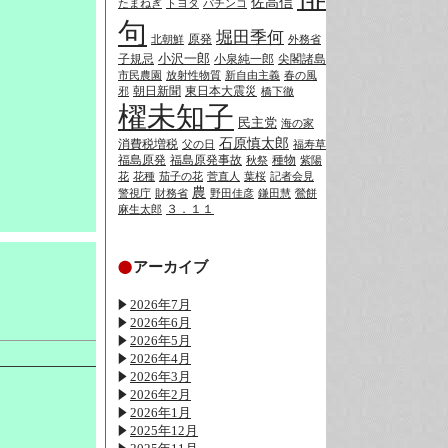
佐高信
たまねぎ
トヨタ
パチンコ
句
堀田季何
原発
北朝鮮
外務省
小沢一郎
子規忌
小泉純一郎
尖閣諸島
市民農園
放射性物質
新自由主義
春の風
朝日新聞
東日本大震災
邪
橋下徹
櫂未知子
民主党
海の家
石原慎太郎
消費税増税
父の日
福寿草
福島原発
福島原発事故
種物
秋祭
紫陽
花
花種
茄子の花
菅直人
葉桜
記者会見
農
警視庁
財務省
野田佳彦
鎌田慧
鶯餅
３．１１
麻生太郎
アーカイブ
2026年7月
2026年6月
2026年5月
2026年4月
2026年3月
2026年2月
2026年1月
2025年12月