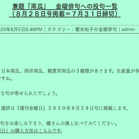
兼題「南瓜」__金曜俳句への投句一覧
（８月２８日号掲載＝７月３１日締切）
020年8月5日6:48PM｜カテゴリー：櫂未知子の金曜俳句｜admin
、日本南瓜、西洋南瓜、観賞用南瓜の３種類があります。生産量が
ですね。
んな句が寄せられたでしょう。
と選評は『週刊金曜日』２０２０年８月２８日号に掲載します。
選句をお楽しみ下さり、櫂さんの選と比べてみてください。
曜日』の購入方法はこちらです
。