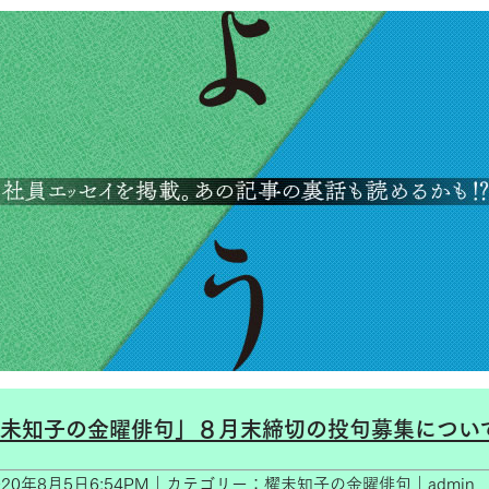
未知子の金曜俳句」８月末締切の投句募集につい
020年8月5日6:54PM｜カテゴリー：櫂未知子の金曜俳句｜admin