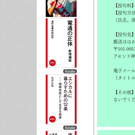
【投句料
【投句方
（氏名、
【投句先
郵送はは
〒101-0
アセンド
電子メー
（タイト
【その他
ないでく