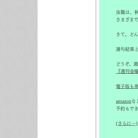
虫籠は、
さまざま
さて、ど
選句結果
どうぞ、
『週刊金
電子版も
amazon
な
予約もで
(さらに…)