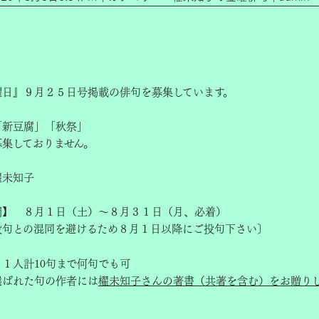
曜日』９月２５日号掲載の俳句を募集しています。
「新豆腐」「秋祭」
募集しておりません。
櫂未知子
間】 ８月１日（土）～８月３１日（月、必着）
投句との混同を避けるため８月１日以降にご投句下さい〕
１人計10句まで何句でも可
選ばれた句の作者には
櫂未知子さんの著書（共著を含む）をお贈り