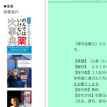
『週刊金曜日』２０
す。
【兼題】「山葵（わ
【締切】 ２０１８
【投句数】１人計1
※特選に選ばれた句
をお贈りします
。
【投句料】無料
【投句方法】官製は
（氏名、俳号、俳号