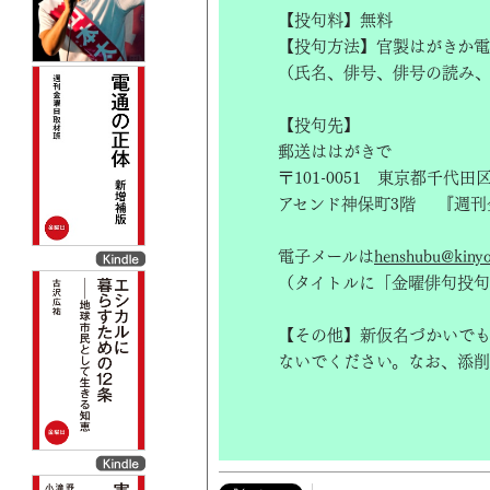
【投句料】無料
【投句方法】官製はがきか電
（氏名、俳号、俳号の読み
【投句先】
郵送ははがきで
〒101-0051 東京都千代田
アセンド神保町3階 『週刊
電子メールは
henshubu@kinyob
（タイトルに「金曜俳句投句
【その他】新仮名づかいで
ないでください。なお、添削