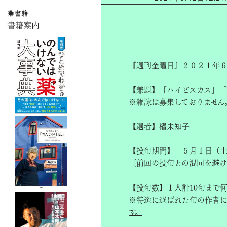
『週刊金曜日』２０２１年６
【兼題】「ハイビスカス」「
※雑詠は募集しておりません
【選者】櫂未知子
【投句期間】 ５月１日（
〔前回の投句との混同を避
【投句数】１人計10句まで
※特選に選ばれた句の作者
す。