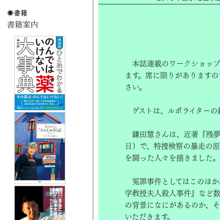
本誌連載のワークショップ「
ます。席に限りがありますので、
さい。
ゲストは、ルポライターの
鎌田慧さんは、近著『残夢
日）で、特捜検察の暴走の原
を闘った人々を描きました。
冤罪事件としてはこのほか
学教授夫人殺人事件』など数
の背景になにがあるのか、そ
いただきます。