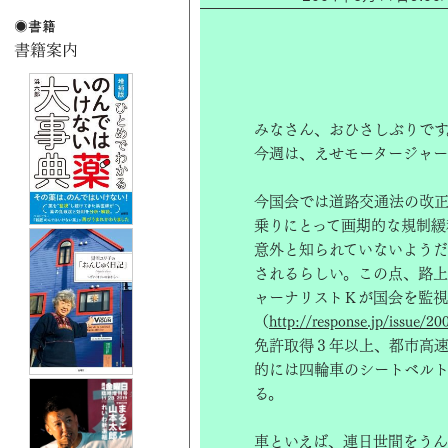
みなさん、おひさしぶりです
今週は、えせモータージャー
今国会では道路交通法の改
乗りにとって画期的な規制緩
意外と知られていないよう
されるらしい。この点、路上
ャーナリストＫが国会を監視
（
http://response.jp/issue/2
免許取得３年以上、都市高
的には四輪車のシートベル
る。
車といえば、連日世間をう