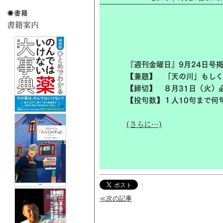
『週刊金曜日』9月24日号
【兼題】 「天の川」もしく
【締切】 ８月31日（火）
【投句数】１人10句まで何
(さらに…)
≪次の記事