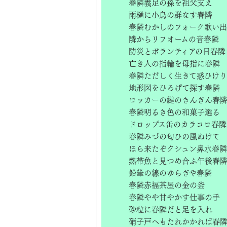
春隣義足の孫を祖父支え
雨樋に小鳥の群なす春隣
春隣むかしのフォーク歌い
隣からリフオームの音春隣
防災とボランティアの日春隣
亡き人の指輪を母指に春隣
春隣ただしく生きて惑ひけり
地形図をひろげて探す春隣
ロッカーの鍵のきんぎん春
春隣明るき色の和菓子選る
ドロップス缶のカラコロ春隣
春隣みづの匂ひの風ぬけて
ほら来たぞクシュン鼻水春隣
熱帯魚と見つめ合ふ午後春
鉛筆の線のゆらぎや春隣
春隣赤福茶屋の金の釜
春隣やや甘やかす仕事の手
砂粒に春隣だと足を入れ
硝子戸へもたれかかれば春