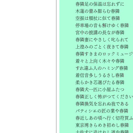
春隣足の保温は忘れずに
木蓮の蕾み膨らむ春隣
空振は頬杖に似て春隣
停車場の音も解けゆく春隣
宮中の披講の長なが春隣
春隣妻にやさしく叱られて
上澄みのごとく夜きて春隣
春隣すきまのロックミュー
着々と上向く木々や春隣
すれ違ふ人のハミング春隣
着信音多しうるさし春隣
柔らかき芯選びたる春隣
春隣犬一匹に小屋ふたつ
春隣正しく怖がつてくださ
春隣換気を忘れぬ我である
パティシエの匠の業や春隣
春近しあの頃へ行く切符買
東京湾きらめき初めし春隣
土佐犬に追はれし道や春隣