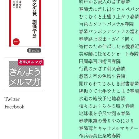
納戸から家人の音す春隣
春隣犬に差し出すコッペパ
むくむくと土盛り上がり春
百色のソフトパステル春隣
春隣パラボラアンテナの濡
春隣路上脱出・ガイド置く
寄付のため伸ばしたる髪春
美容師に任せるショート春隣
円周率百四桁目春隣
行員のかざす刺又春隣
忽然と空の色増す春隣
開けられてさみしき封書春隣
腕振りて土手をどこまで春隣
水道の施設予定地春隣
枝々のふくらみの照り春隣
地球儀を手尺で測る春隣
春隣眼鏡の曇りやみにけり
春隣薄きキャラメルマキアー
核兵器禁止条約春隣