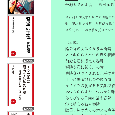
予約もできます。「週刊金曜
※差別を助長するなどの問題があ
※上記以外で投句した句が掲載さ
※公式サイトが攻撃を受けていた
【春隣】
鮨の香の明るくなりぬ春隣
スマホからオバーの声や春隣
前髪を眉に揃えて春隣
春隣次第に強く川の音
春隣食べつくされし土手の
土手に振る渡しの合図春隣
かさぶたの剥がるる気配春
あつちからまたこつちから春
あくびする日向の猫や春隣
掌に納まる石も春隣
駄菓子屋の当りの増える春