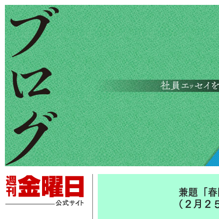
兼題「春
（２月２