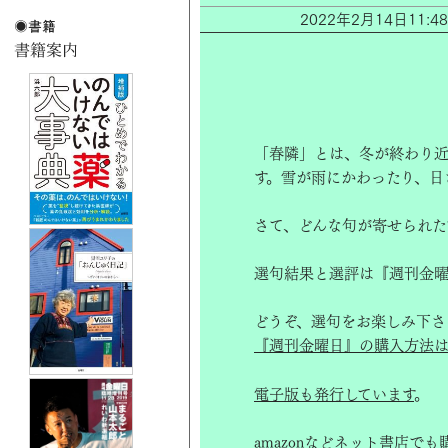
2022年2月14日11
「春隣」とは、冬が終わり近
す。雪が雨にかわったり、日
さて、どんな句が寄せられた
選句結果と選評は『週刊金曜
どうぞ、選句をお楽しみ下さ
『週刊金曜日』の購入方法は
電子版も発行しています
。
amazon
などネット書店でも