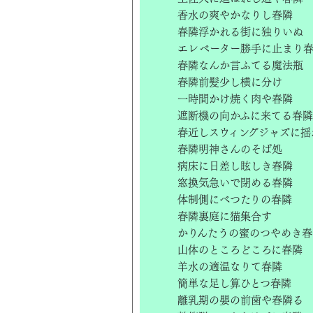
香水の爽やかなりし春隣
春隣浮かれる街に独りいぬ
エレベーター勝手に止まり
春隣なんか言ふてる魔法瓶
春隣前髪少し横に分け
一時間かけ焼く肉や春隣
遮断機の向かふに来てる春隣
春近しスウィングジャズに揺
春隣明神さんのそば処
病床に日差し眩しき春隣
窓換気急いで閉める春隣
体制側にべつたりの春隣
春隣裏庭に猫集合す
かりんたうの蜜のつやめき春
山体のところどころに春隣
羊水の適温なりて春隣
簡単な足し算ひとつ春隣
離乳期の嬰の前歯や春隣る