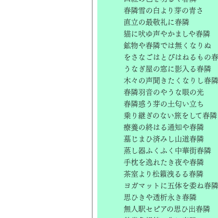
春隣雪の白より芽の青さ
直立の最敬礼に春隣
猫に吠ゆ声やかましや春隣
鉱物や春隣では無くなりぬ
をさなごはとびはねるもの
うなぎ屋の窓に影入る春隣
木々の声聞きたくなりし春
春隣羽音のやうな眼の光
春隣惑う芽の土匂い立ち
乗り継ぎのない旅をして春隣
療養の終はる通知や春隣
墓じまひ済みし山道春隣
蒸し器ふくふく中華街春隣
手枕を逸れたき夜や春隣
茶室より松籟洩るる春隣
ヨガマットに五体を委ね春
思ひきや透析永き春隣
無人駅セピアの思ひ出春隣