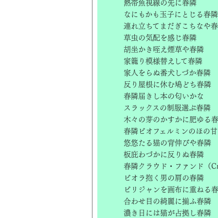
熱帯魚視線の先に春隣
なにもかも玉子にとじる春隣
連れ立ちてまだぎこちなや
草虫の気配を感じ春隣
胡坐かき咥え煙草や春隣
家籠り模様替えして春隣
家人をらぬ番犬しづか春隣
反り屋根に休む鳩どち春隣
春隣届きし本の匂いかな
スラックスの制服選ぶ春隣
木々の芽のかすかに肥ゆる
春隣ビオフェルミンのほの甘
悠悠たる猫の背伸びや春隣
板庇わづかに反りぬ春隣
春隣クラウド・ファンド（Crow
ビオラ抱く男の肩の春隣
ビリジャンを画布に重ねる
合わせ目の綺麗に揃ふ春隣
濃き日には猫が占拠し春隣