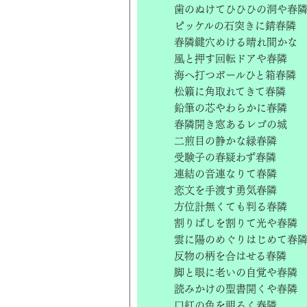
歯のぬけてひひひの洞や春
ピッケルの石突きに錆春隣
春隣鍵穴めける晴れ間かな
風と押す回転ドアや春隣
海へ打つボールひと箱春隣
松籟に角取れてきて春隣
鉛筆の芯やわらかに春隣
春隣開き窓あるレゴの城
二煎目の静かな緑春隣
受験子の春疑わず春隣
連結の音連なりて春隣
恋文を手渡す勇気春隣
方位計無くても判る春隣
割りばしを割りて光や春隣
雲に陽のめぐりはじめて春
反物の柄を合はせる春隣
脚と眼に老いの自覚や春隣
読みかけの聖書開くや春隣
口紅の色を明るく春隣