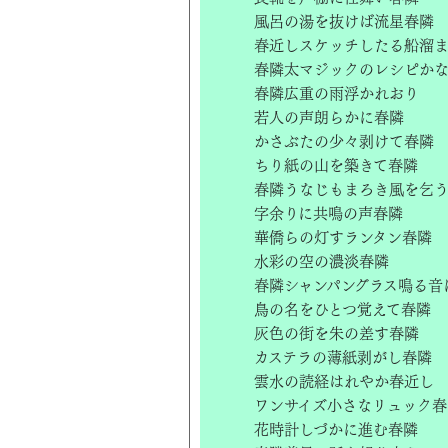
風呂の湯を抜けば流星春隣
春近しスケッチしたる船溜
春隣太マジックのレシピか
春隣広重の雨浮かれおり
若人の声朗らかに春隣
かさぶたの少々剥けて春隣
ちり紙の山を築きて春隣
春隣うなじもまろき風を乞
字余りに共鳴の声春隣
華僑らの灯すランタン春隣
水彩の空の濃淡春隣
春隣シャンパングラス鳴る音
鳥の名をひとつ覚えて春隣
灰色の街を朱の差す春隣
カステラの薄紙剥がし春隣
雲水の読経はれやか春近し
ワンサイズ小さなリュック春
花時計しづかに進む春隣