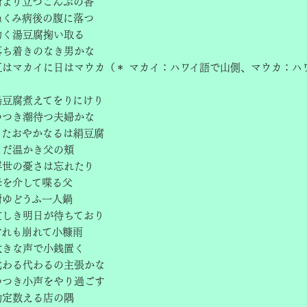
厨より立つこんぶの香
ぬくみ病後の腹に落つ
動く湯豆腐掬い取る
落ち着きのなき男かな
虹はマカイに日はマウカ（＊ マカイ：ハワイ語で山側、マウカ：ハ
湯豆腐煮えてをりにけり
つつき潮待つ夫婦かな
てたおやかなるは絹豆腐
まだ温かき父の頬
浮世の憂さは忘れたり
母を介して喋る父
厨ゆどうふ一人鍋
忙しき明日が待ちており
どれも崩れて小糠雨
大きな声で小銭置く
代わる代わるの主張かな
つつき小声をやり過ごす
勘定数える店の隅