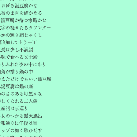
月おぼろ湯豆腐かな
昆布の出自を確かめる
の湯豆腐が待つ家路かな
文字の褪せたるラブレター
あかの輝き網じゃくし
酒追加してもう一丁
社長は少し不満顔
薬味で食べる文士殿
ありふれた夜の中にあり
四角が揃う鍋の中
会えただけでもいい湯豆腐
ふ湯豆腐は鍋の底
湯の音のある町屋かな
優しくなれる二人鍋
土産話は京巡り
男女のつかる露天風呂
予報通りに午後は雪
ラップの如く歌ひだす