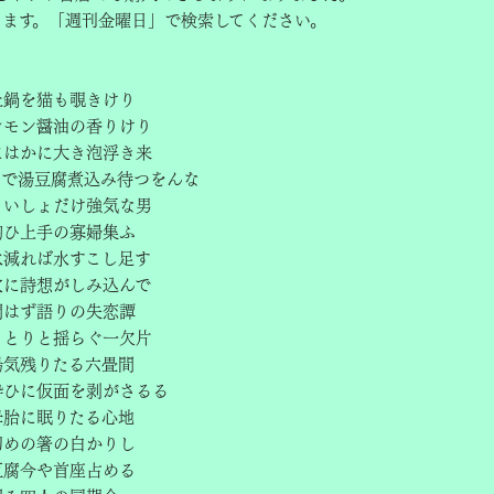
きます。「週刊金曜日」で検索してください。
】
土鍋を猫も覗きけり
レモン醤油の香りけり
にはかに大き泡浮き来
まで湯豆腐煮込み待つをんな
さいしょだけ強気な男
掬ひ上手の寡婦集ふ
水減れば水すこし足す
穴に詩想がしみ込んで
問はず語りの失恋譚
ことりと揺らぐ一欠片
湯気残りたる六畳間
酔ひに仮面を剥がさるる
母胎に眠りたる心地
初めの箸の白かりし
豆腐今や首座占める