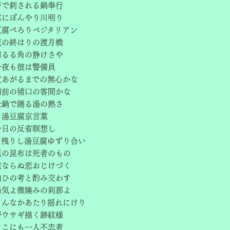
箸で刺される鍋奉行
窓にぼんやり川明り
豆腐ぺろりベジタリアン
旅の終はりの渡月橋
崩るる角の静けさや
今夜も彼は警備員
煮あがるまでの無心かな
備前の猪口の客間かな
土鍋で踊る湯の熱さ
と湯豆腐京言葉
今日の反省瞑想し
に残りし湯豆腐ゆずり合い
底の昆布は死者のもの
道ならぬ恋おじけづく
向ひの考と酌み交わす
湯気よ微睡みの刹那よ
まんなかあたり揺れにけり
野ウサギ描く跡紋様
ここにも一人不忠者