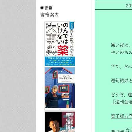
2
寒い夜は
やいのち
さて、ど
選句結果
どうぞ、
『週刊金
電子版も
amazon
な