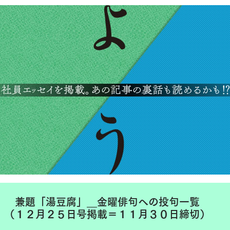
兼題「湯豆腐」__金曜俳句への投句一覧
（１２月２５日号掲載＝１１月３０日締切）