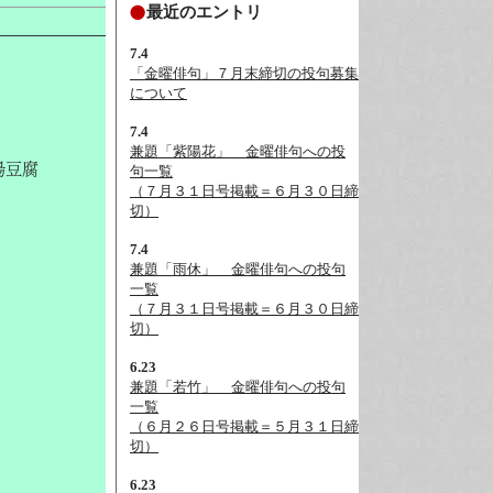
最近のエントリ
7.4
「金曜俳句」７月末締切の投句募集
について
7.4
兼題「紫陽花」__金曜俳句への投
湯豆腐
句一覧
（７月３１日号掲載＝６月３０日締
切）
7.4
兼題「雨休」__金曜俳句への投句
一覧
（７月３１日号掲載＝６月３０日締
切）
6.23
兼題「若竹」__金曜俳句への投句
一覧
（６月２６日号掲載＝５月３１日締
切）
6.23