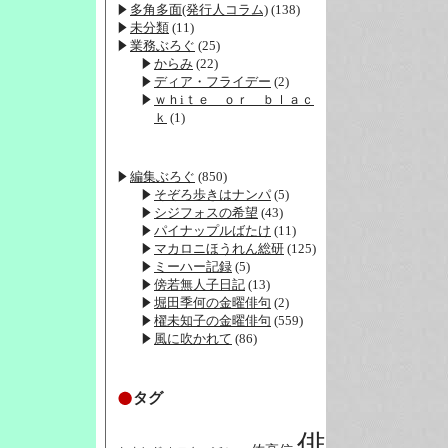
多角多面(発行人コラム)
(138)
未分類
(11)
業務ぶろぐ
(25)
からみ
(22)
ディア・フライデー
(2)
ｗｈiｔｅ ｏｒ ｂｌａｃ
ｋ
(1)
編集ぶろぐ
(850)
そぞろ歩きはナンパ
(5)
シジフォスの希望
(43)
パイナップルばたけ
(11)
マカロニほうれん総研
(125)
ミーハー記録
(5)
傍若無人子日記
(13)
堀田季何の金曜俳句
(2)
櫂未知子の金曜俳句
(559)
風に吹かれて
(86)
タグ
俳