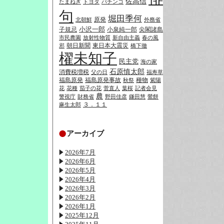
佐高信
たまねぎ
トヨタ
パチンコ
句
堀田季何
原発
北朝鮮
外務省
小沢一郎
子規忌
小泉純一郎
尖閣諸島
市民農園
放射性物質
新自由主義
春の風
朝日新聞
東日本大震災
邪
橋下徹
櫂未知子
民主党
海の家
石原慎太郎
消費税増税
父の日
福寿草
福島原発
福島原発事故
種物
秋祭
紫陽
花
花種
茄子の花
菅直人
葉桜
記者会見
農
警視庁
財務省
野田佳彦
鎌田慧
鶯餅
３．１１
麻生太郎
アーカイブ
2026年7月
2026年6月
2026年5月
2026年4月
2026年3月
2026年2月
2026年1月
2025年12月