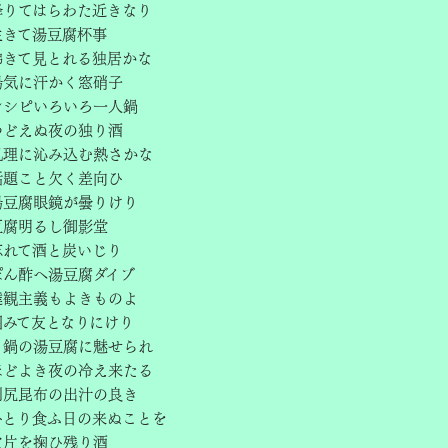
降りてはらわた近きなり
生きて湯豆腐杯事
沸きて見とれる独居かな
湯気に汗かく窓硝子
レシピいろいろ一人鍋
つどえぬ夜の独り酒
肌理に沁み込む熱さかな
話題こと欠く差向ひ
湯豆腐眼鏡が曇りけり
豆腐明るし御影堂
忘れて酒と炭いじり
ぽん酢へ湯豆腐ダイブ
達観主義もよきものよ
囲みて友となりにけり
と鍋の湯豆腐に魅せられ
ほどよき夜の冷え来たる
利尻昆布の出汁の良き
ひとり食ふ日の来ぬことを
欠片を掬ひ残り酒