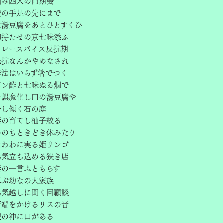
囲み四人の同期会
暖の手足の先にまで
は湯豆腐をあとひとすくひ
御持たせの京七味添ふ
カレースパイス反抗期
抵抗なんかやめなされ
作法はいらず箸でつく
ポン酢と七味ぬる燗で
を誤魔化し口の湯豆腐や
少し傾く石の庭
妻の育てし柚子絞る
いのちときどき休みたり
たわわに実る姫リンゴ
湯気立ち込める狭き店
妻の一言ふともらす
忍ぶ幼なの大家族
湯気越しに聞く回顧談
軒端をかけるリスの音
煙の沖に口がある