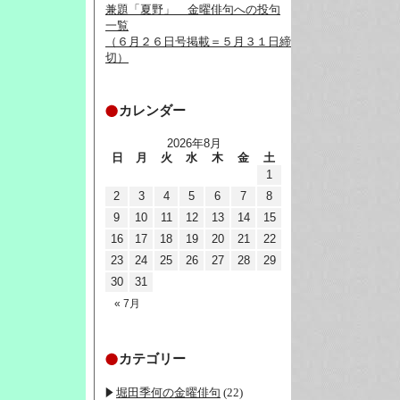
兼題「夏野」__金曜俳句への投句
一覧
（６月２６日号掲載＝５月３１日締
切）
カレンダー
2026年8月
日
月
火
水
木
金
土
1
2
3
4
5
6
7
8
9
10
11
12
13
14
15
16
17
18
19
20
21
22
23
24
25
26
27
28
29
30
31
« 7月
カテゴリー
堀田季何の金曜俳句
(22)