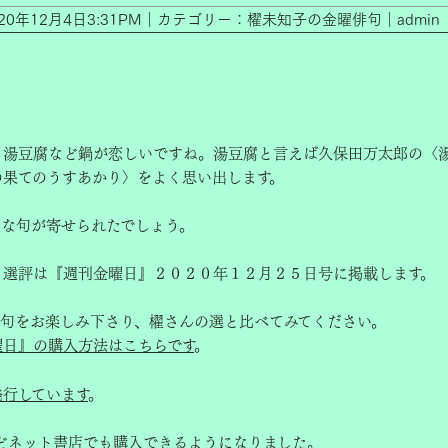
020年12月4日3:31PM｜カテゴリー：櫂未知子の金曜俳句｜admin
、湯豆腐など鍋が恋しいですね。湯豆腐と言えば久保田万太郎の〈
の果てのうすあかり〉をよく思い出します。
んな句が寄せられたでしょう。
と選評は『週刊金曜日』２０２０年１２月２５日号に掲載します。
選句をお楽しみ下さり、櫂さんの選と比べてみてください。
曜日』の購入方法はこちらです
。
発行しています
。
どネット書店でも購入できるようになりました。