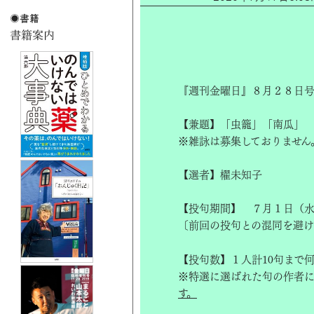
『週刊金曜日』８月２８日号
【兼題】「虫籠」「南瓜」
※雑詠は募集しておりません
【選者】櫂未知子
【投句期間】 ７月１日（
〔前回の投句との混同を避
【投句数】１人計10句まで
※特選に選ばれた句の作者
す。