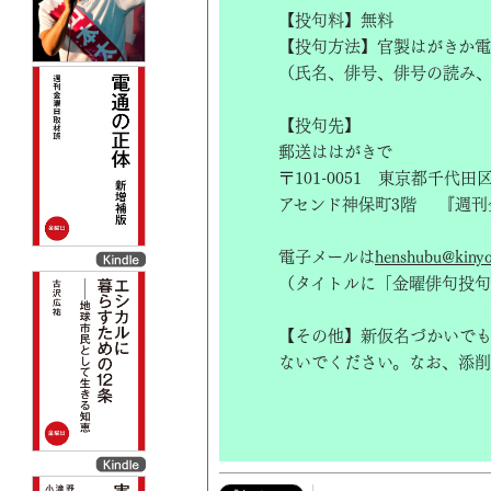
【投句料】無料
【投句方法】官製はがきか電
（氏名、俳号、俳号の読み
【投句先】
郵送ははがきで
〒101-0051 東京都千代田
アセンド神保町3階 『週刊
電子メールは
henshubu@kinyob
（タイトルに「金曜俳句投句
【その他】新仮名づかいで
ないでください。なお、添削