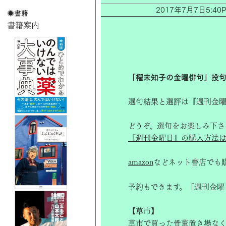
2017年7月7日5:
「櫂未知子の金曜俳句」投句
選句結果と選評は『週刊金曜
どうぞ、選句をお楽しみ下さ
『週刊金曜日』の購入方法は
amazon
などネット書店でも
予約もできます。「週刊金曜
【草市】
草市で買った骨董置き場な