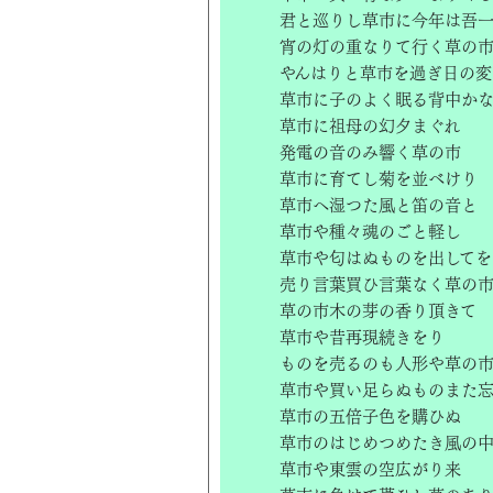
君と巡りし草市に今年は吾
宵の灯の重なりて行く草の
やんはりと草市を過ぎ日の変
草市に子のよく眠る背中か
草市に祖母の幻夕まぐれ
発電の音のみ響く草の市
草市に育てし菊を並べけり
草市へ湿つた風と笛の音と
草市や種々魂のごと軽し
草市や匂はぬものを出してを
売り言葉買ひ言葉なく草の
草の市木の芽の香り頂きて
草市や昔再現続きをり
ものを売るのも人形や草の
草市や買い足らぬものまた
草市の五倍子色を購ひぬ
草市のはじめつめたき風の
草市や東雲の空広がり来