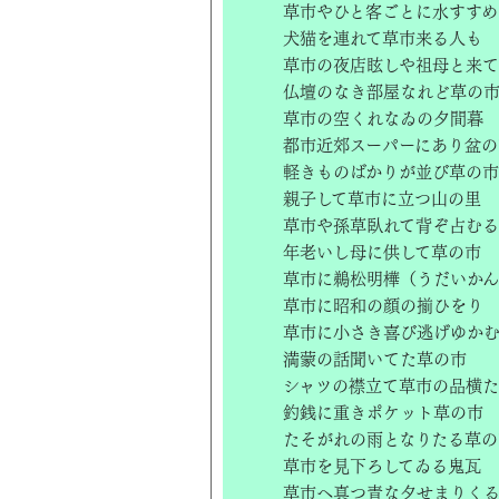
草市やひと客ごとに水すすめ
犬猫を連れて草市来る人も
草市の夜店眩しや祖母と来て
仏壇のなき部屋なれど草の
草市の空くれなゐの夕間暮
都市近郊スーパーにあり盆の
軽きものばかりが並び草の市
親子して草市に立つ山の里
草市や孫草臥れて背ぞ占むる
年老いし母に供して草の市
草市に鵜松明樺（うだいか
草市に昭和の顔の揃ひをり
草市に小さき喜び逃げゆか
満蒙の話聞いてた草の市
シャツの襟立て草市の品横
釣銭に重きポケット草の市
たそがれの雨となりたる草の
草市を見下ろしてゐる鬼瓦
草市へ真つ青な夕せまりく