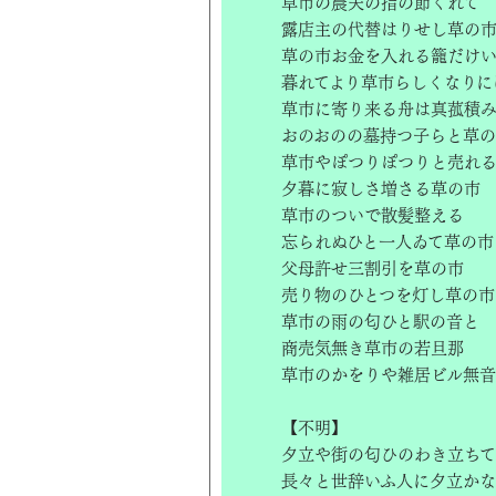
草市の農夫の指の節くれて
露店主の代替はりせし草の
草の市お金を入れる籠だけ
暮れてより草市らしくなりに
草市に寄り来る舟は真菰積
おのおのの墓持つ子らと草
草市やぽつりぽつりと売れ
夕暮に寂しさ増さる草の市
草市のついで散髪整える
忘られぬひと一人ゐて草の市
父母許せ三割引を草の市
売り物のひとつを灯し草の市
草市の雨の匂ひと駅の音と
商売気無き草市の若旦那
草市のかをりや雑居ビル無音
【不明】
夕立や街の匂ひのわき立ちて
長々と世辞いふ人に夕立かな