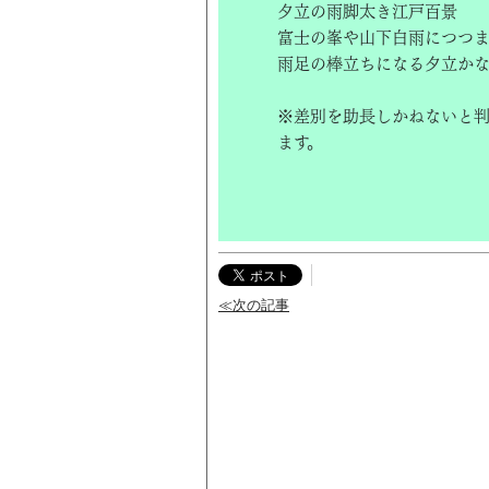
夕立の雨脚太き江戸百景
富士の峯や山下白雨につつ
雨足の棒立ちになる夕立か
※差別を助長しかねないと
ます。
≪次の記事