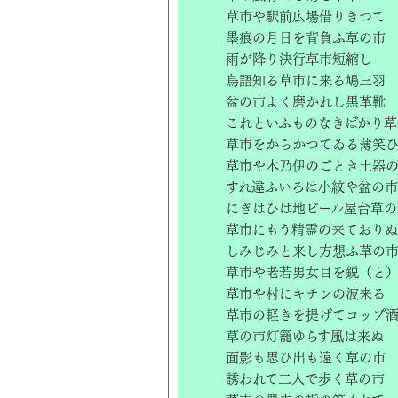
草市や駅前広場借りきつて
墨痕の月日を背負ふ草の市
雨が降り決行草市短縮し
鳥語知る草市に来る鳩三羽
盆の市よく磨かれし黒革靴
これといふものなきばかり草
草市をからかつてゐる薄笑
草市や木乃伊のごとき土器
すれ違ふいろは小紋や盆の市
にぎはひは地ビール屋台草の
草市にもう精霊の来ておりぬ
しみじみと来し方想ふ草の
草市や老若男女目を鋭（と
草市や村にキチンの波来る
草市の軽きを提げてコップ
草の市灯籠ゆらす風は来ぬ
面影も思ひ出も遠く草の市
誘われて二人で歩く草の市