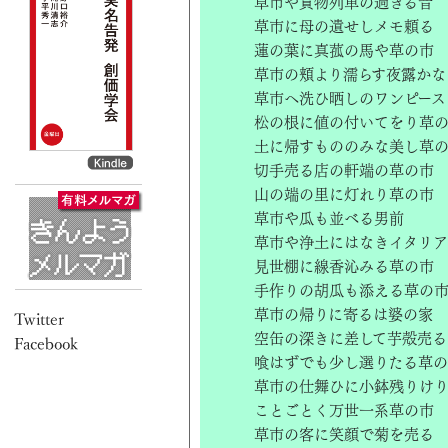
草市や貨物列車の過ぎる音
草市に母の遺せしメモ頼る
蓮の葉に真菰の馬や草の市
草市の頬より濡らす夜露かな
草市へ洗ひ晒しのワンピース
松の根に値の付いてをり草
土に帰すもののみな美し草
切手売る店の軒端の草の市
山の端の里に灯れり草の市
草市や瓜も並べる男前
草市や浄土にはなきイタリ
見世棚に線香沁みる草の市
手作りの胡瓜も添える草の
草市の帰りに寄るは婆の家
空缶の深きに差して芋殻売る
喰はずでも少し選りたる草
草市の仕舞ひに小鉢残りけ
ことごとく万世一系草の市
草市の客に笑顔で菊を売る