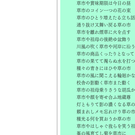
草市や賞味期限は今日の昼
草市のコイン一つの花の束
草市のひとり増えたる立ち話
通り抜け又舞い戻る草の市
草市を離れ煙草に火を点す
草市や祖母の後絶ゆ盆飾り
川風の吹く草市や河岸に沿
草市の商品くったりとなって
草市の果てて濁らぬ水を打
種々の青きにほひや草の市
草市の風に聞こえる輪廻か
校舎の影動く草市また動く
草市の祖母乗りさうな胡瓜
草市や顔を寄せ合ふ地蔵尊
灯ともりて影の濃くなる草
頼まれしメモ忘れけり草の
種光る何を買おうか草の市
草市やはしゃぐ我らを笑う
峯の風育てし菊を草市に