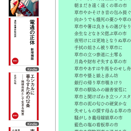
朝まだき遠く遠くの草の市
草市やかそけき音の包み提
向かうでも餓死の憂ひや草
草市や箸は良きもの選びを
余生などなき父偲ぶ草の市
夜明けには更地となりぬ草
手拭の姐さん被り草市に
草市の立つ参道に土零る
月島や財布ぞ失する草の市
草市やあすは牛馬をのせし舟
草市や婆と娘と赤ん坊
銀行の帰り草市覗きけり
草市の馴染みの線香家苞に
草市と聞けばわき立つノスタ
草市の泥の匂ひの硬貨かな
失せしもの探す母ゐる草の
騒がしき義母嫁娘草の市
藍色の塩の看板草の市