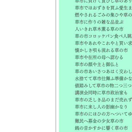
草市に負けて貰ひし草のあ
草市でほおずきを買ふ愛生
燃やされるごみの集ひや草
草市に作りの雑な品並ぶ
人いきれ草木薫る草の市
草の市コロッケパン食べ人眺
草市やあれやこれやと買い
懐かしき唄も流れる草の市
草市や在所の母へ認むる
草市の顔や主と御仏と
草の市あいさつあはく交わ
水捨てて草市仕舞ふ準備か
値踏みして草市の物二つ三つ
講演会同時に草市政治家も
草市の乏しき品のまだ売れ
草市に来し人の影幽かなり
草市のにほひの方へついて
難民へ募金の少女草の市
銭の音かすかに響く草の市