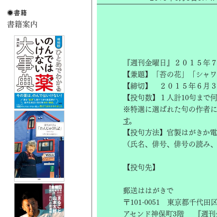
『週刊金曜日』２０１５年７
【兼題】「苔の花」「シャワ
【締切】 ２０１５年６月
【投句数】１人計10句まで
※特選に選ばれた句の作者
す
。
【投句方法】官製はがきか電
（氏名、俳号、俳号の読み
【投句先】
郵送ははがきで
〒101-0051 東京都千代田
アセンド神保町3階 『週刊