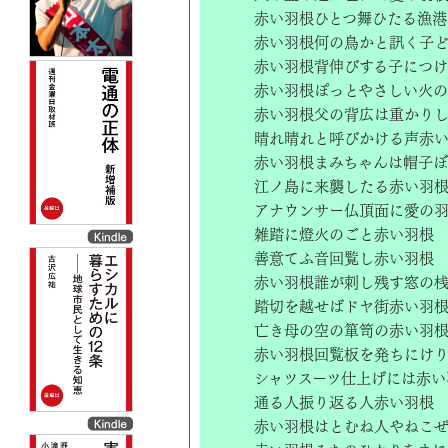
赤い羽根ひとつ舞ひたる漁港
赤い羽根何の鳥かと訊く子
赤い羽根背伸びする子につ
赤い羽根ぽっとやさしい火
赤い羽根父の背広は重かり
晴れ晴れと呼びかける声赤
赤い羽根まみちゃんは帽子
江ノ島に来襲したる赤い羽
アナウンサー仏頂面に愛の
雑踏に燈火のごと赤い羽根
善意てふ音回覧し赤い羽根
赤い羽根誰が刺し残す窓の
踏切を越せばドヤ街赤い羽
亡き母の空の箪笥の赤い羽
赤い羽根回覧板を発ちにけ
シャツスーツ仕上げには赤い
通る人振り返る人赤い羽根
赤い羽根はとむね人やねこ