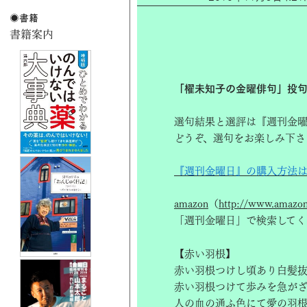
「櫂未知子の金曜俳句」投
選句結果と選評は『週刊金曜
どうぞ、選句をお楽しみ下さ
『週刊金曜日』の購入方法
amazon
（
http://www.amazon.
「週刊金曜日」で検索してく
【赤い羽根】
赤い羽根つけし頃あり白髪
赤い羽根つけて歩みを急が
人の血の通ふ色にて愛の羽