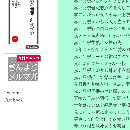
赤い羽根みちのひかりをまに
赤い羽根善意悪意の見えし
掌におぼつかなくも赤い羽
赤い羽根かかしの人も立っ
赤い羽根戦の国の子らに飛べ
我ととも産声あげし赤い羽根
赤い羽根律義に左襟の先
今年こそ今年こそとて愛の
赤い羽根サージの紺はすぐ
真心が誰に届くか赤い羽根
赤い羽根曲がりし針が指を
赤い羽根挿して背広の替へが
今日幾たり寒き宿りや赤い
赤い羽根子供の声に弱いの
下校の子赤い羽根して駈け去
青年はほどほど寡黙赤い羽
見ていても気に止めてしま
募金して自分で付ける赤い羽
赤い羽根姿見せあうお茶会