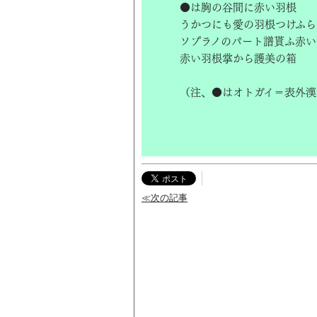
●は胸の谷間に赤い羽根
うかつにも愛の羽根つけふら
ソプラノのパート譜貰ふ赤い
赤い羽根掌から護美の箱
（注、●はオトガイ＝表外漢
≪次の記事