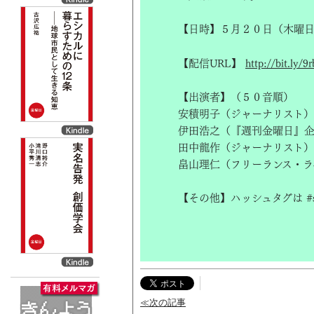
【日時】５月２０日（木曜
【配信URL】
http://bit.ly/9
【出演者】（５０音順）
安積明子（ジャーナリスト）
伊田浩之（『週刊金曜日』
田中龍作（ジャーナリスト）
畠山理仁（フリーランス・ラ
【その他】ハッシュタグは #shi
≪次の記事