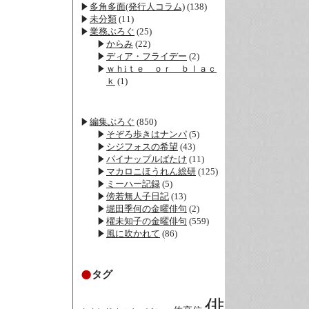
多角多面(発行人コラム)
(138)
未分類
(11)
業務ぶろぐ
(25)
からみ
(22)
ディア・フライデー
(2)
ｗｈiｔｅ ｏｒ ｂｌａｃ
ｋ
(1)
編集ぶろぐ
(850)
そぞろ歩きはナンパ
(5)
シジフォスの希望
(43)
パイナップルばたけ
(11)
マカロニほうれん総研
(125)
ミーハー記録
(5)
傍若無人子日記
(13)
堀田季何の金曜俳句
(2)
櫂未知子の金曜俳句
(559)
風に吹かれて
(86)
タグ
俳