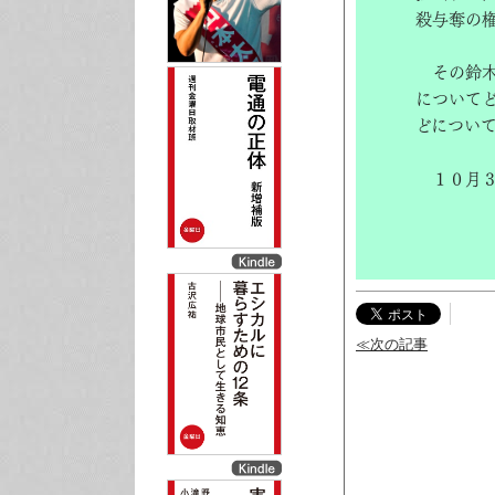
殺与奪の
その鈴木
について
どについ
１０月３
≪次の記事