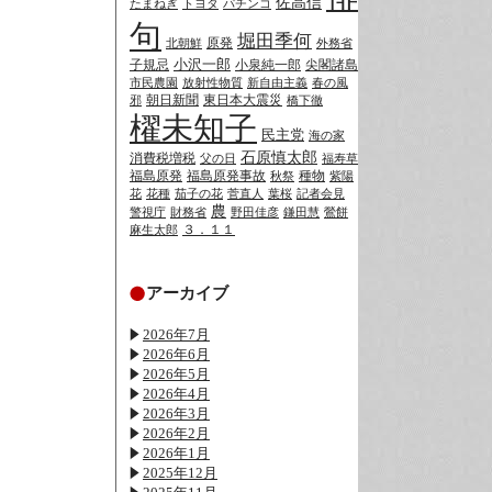
佐高信
たまねぎ
トヨタ
パチンコ
句
堀田季何
原発
北朝鮮
外務省
小沢一郎
子規忌
小泉純一郎
尖閣諸島
市民農園
放射性物質
新自由主義
春の風
朝日新聞
東日本大震災
邪
橋下徹
櫂未知子
民主党
海の家
石原慎太郎
消費税増税
父の日
福寿草
福島原発
福島原発事故
種物
秋祭
紫陽
花
花種
茄子の花
菅直人
葉桜
記者会見
農
警視庁
財務省
野田佳彦
鎌田慧
鶯餅
３．１１
麻生太郎
アーカイブ
2026年7月
2026年6月
2026年5月
2026年4月
2026年3月
2026年2月
2026年1月
2025年12月