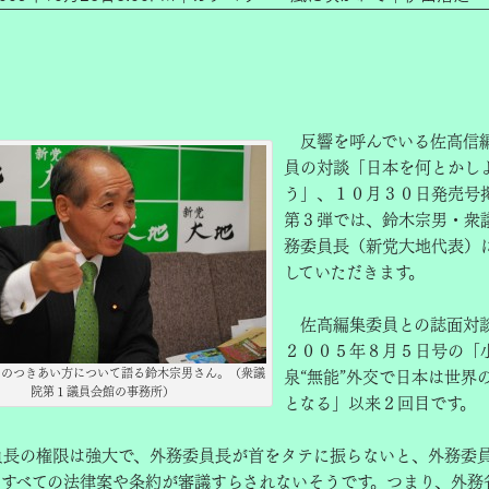
反響を呼んでいる佐高信
員の対談「日本を何とかし
う」、１０月３０日発売号
第３弾では、鈴木宗男・衆
務委員長（新党大地代表）
していただきます。
佐高編集委員との誌面対
２００５年８月５日号の「
とのつきあい方について語る鈴木宗男さん。（衆議
泉“無能”外交で日本は世界
院第１議員会館の事務所）
となる」以来２回目です。
長の権限は強大で、外務委員長が首をタテに振らないと、外務委
、すべての法律案や条約が審議すらされないそうです。つまり、外務