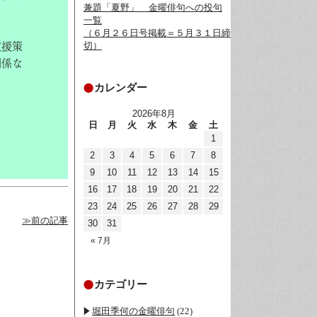
兼題「夏野」__金曜俳句への投句
一覧
（６月２６日号掲載＝５月３１日締
切）
支援策
関係な
カレンダー
2026年8月
日
月
火
水
木
金
土
1
2
3
4
5
6
7
8
9
10
11
12
13
14
15
16
17
18
19
20
21
22
23
24
25
26
27
28
29
≫前の記事
30
31
« 7月
カテゴリー
堀田季何の金曜俳句
(22)