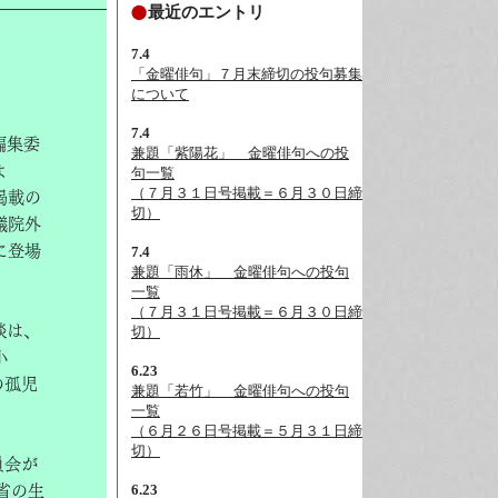
最近のエントリ
7.4
「金曜俳句」７月末締切の投句募集
について
7.4
編集委
兼題「紫陽花」__金曜俳句への投
よ
句一覧
（７月３１日号掲載＝６月３０日締
掲載の
切）
議院外
に登場
7.4
兼題「雨休」__金曜俳句への投句
一覧
（７月３１日号掲載＝６月３０日締
談は、
切）
小
6.23
の孤児
兼題「若竹」__金曜俳句への投句
一覧
（６月２６日号掲載＝５月３１日締
切）
員会が
6.23
省の生