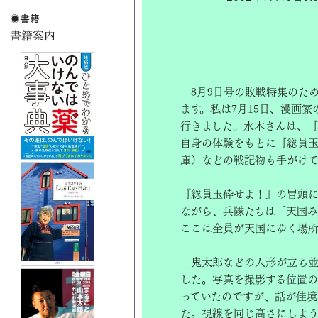
8月9日号の敗戦特集のため
ます。私は7月15日、漫画
行きました。水木さんは、
自身の体験をもとに『総員
庫）などの戦記物も手がけて
『総員玉砕せよ！』の冒頭に
ながら、兵隊たちは「天国み
ここは全員が天国にゆく場所
鬼太郎などの人形が立ち並
した。写真を撮影する位置の
っていたのですが、話が佳境
た。視線を同じ高さにしよう