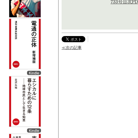
733号目次PD
≪次の記事