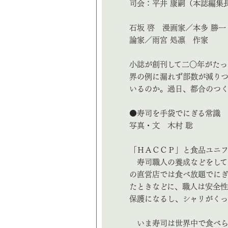
司会：平井 康嗣（本誌編集
石坂 啓 漫画家／本多 勝
論家／雨宮 処凛 作家
小誌が創刊して二〇年がたっ
界の例に漏れず部数が減り
いるのか。過日、都合のつ
●寿司を手袋でにぎる常識
写真・文 木村 聡
「ＨＡＣＣＰ」と食品ユニフ
寿司職人の養成などをして
の直営店では食べ放題でにぎ
たときなどに、職人は安全
保護になるし、シャリがく
いま寿司は世界中で食べら