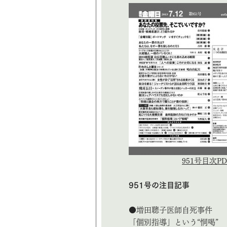
951号目次PD
951号の注目記事
●増田聰子医師自死事件
「個別指導」という“恫喝”