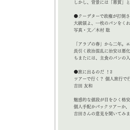
しかし、背景には「悪質」
●クーデターで政権が打倒
大統領よ、一枚のパンをく
写真・文／木村 聡
「アラブの春」から二年。
長引く政治混乱に治安は悪化
ちまたには、主食のパンの
●旅に出るのだ ！2
ツアーで行く？ 個人旅行で
吉田 友和
魅惑的な値段が目をひく格
個人手配かパックツアーか、
吉田さんの意見を聞いてみま