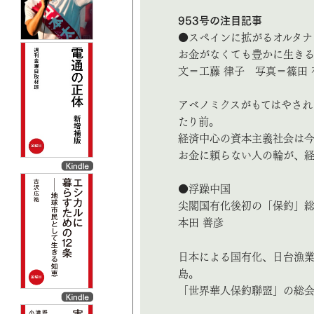
953号の注目記事
●スペインに拡がるオルタナ
お金がなくても豊かに生き
文＝工藤 律子 写真＝篠田 
アベノミクスがもてはやされ
たり前。
経済中心の資本主義社会は
お金に頼らない人の輪が、
●浮躁中国
尖閣国有化後初の「保釣」
本田 善彦
日本による国有化、日台漁
島。
「世界華人保釣聯盟」の総