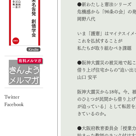
●新わたしと憲法シリーズ
危機感から「96条の会」の
岡野八代
いま「護憲」はマイナスイメ
これを払拭することが
私たちが取り組むべき課題
●阪神大震災の被災地で起
借り上げ住宅からの“追い出し
山口 安平
阪神大震災から18年。今、被
のひとつが民間から借り上げ
が迫っている」として転居を
きているのか。
●大阪府教育委員会「授業
始まった教師のランク付け大