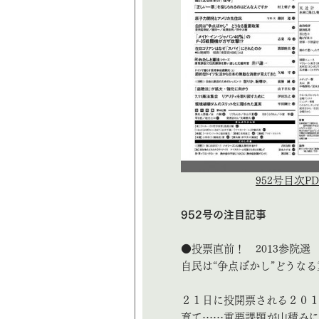
952号目次PD
952号の注目記事
●投票直前！ 2013参院選
自民は“争点ぼかし”どうな
２１日に投開票される２０
育て……重要課題が山積みに