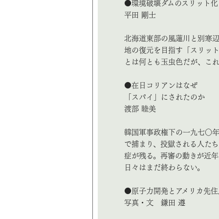
●環境破壊ダムのスリット化
平田 剛士
北海道東部の風蓮川と別寒辺
地の復元を目指す「スリット
とは何とも玉虫色だが、これ
●在日コリアンはなぜ
「スパイ」にされたのか
渡部 睦美
韓国軍事政権下の一九七〇
で捕まり、投獄される人たち
症が残る。再審の動きが近年
日々はまだ終わらない。
●原子力開発とアメリカ先住
写真・文 鎌田 遵