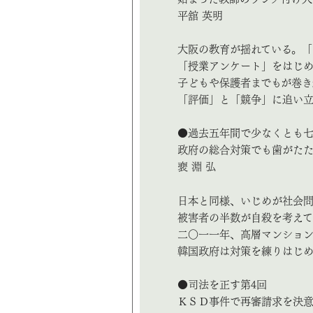
平舘 英明
大阪の教育が揺れている。
「授業アンケート」をはじ
子どもや保護者までもが巻き
「評価」と「競争」に追い
●過去五年間で少なくとも
政府の総合対策でも歯がた
裵 淵 弘
日本と同様、いじめが社会問
被害者の半数が自殺を考えて
二〇一一年、高層マンショ
韓国政府は対策を練りはじ
●司法を正す第4回
ＫＳＤ事件で再審請求を決意