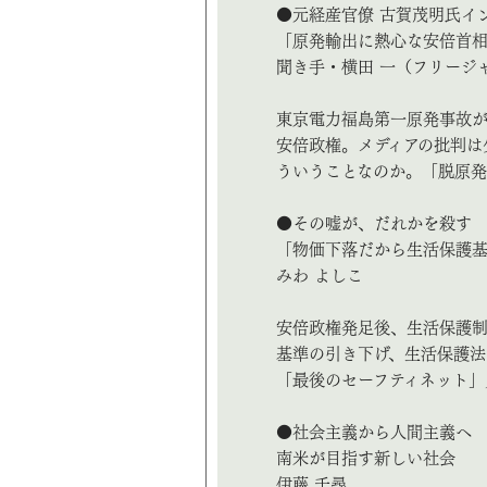
●元経産官僚 古賀茂明氏イ
「原発輸出に熱心な安倍首相
聞き手・横田 一（フリージ
東京電力福島第一原発事故
安倍政権。メディアの批判は
ういうことなのか。「脱原
●その嘘が、だれかを殺す
「物価下落だから生活保護
みわ よしこ
安倍政権発足後、生活保護
基準の引き下げ、生活保護法
「最後のセーフティネット」
●社会主義から人間主義へ
南米が目指す新しい社会
伊藤 千尋