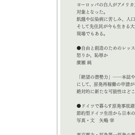
ヨーロッパの白人がアメリカ
対象となった。
飢餓や伝染病に苦しみ、人
そして先住民が今も生きる大
現場でもある。
●自由と創造のためのレッ
怒りか、恥辱か
廣瀬 純
「絶望の潜勢力」――本誌
にして、原発再稼働の申請が
絶対的に新たな可能性はど
●ドイツで暮らす原発事故避
節約型ドイツ生活から日本
写真・文 矢嶋 宰
東京電力・福島第一原発の