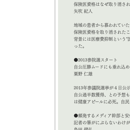
保険医資格はなぜ取り消さ
矢吹 紀人
地域の患者から慕われていた
保険医資格を取り消された
背景には医療費抑制という“
った。
●2013参院選スタート
自公圧勝ムードにも垂れ込め
粟野 仁雄
2013年参議院選挙が４日
自公過半数獲得、との予想も
は健康アピールに必死。自民
●頻発するメディア幹部と安
記者の筆がにぶらないわけ
島田 健弘