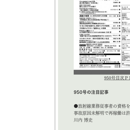
950号目次Ｐ
950号の注目記事
●放射線業務従事者の資格
事故原因未解明で再稼働は
川内 博史