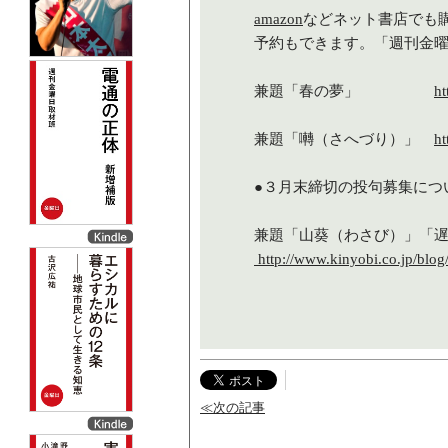
amazon
などネット書店でも
予約もできます。「週刊金
兼題「春の夢」
ht
兼題「囀（さへづり）」
ht
●３月末締切の投句募集につ
兼題「山葵（わさび）」「
http://www.kinyobi.co.jp/blo
≪次の記事