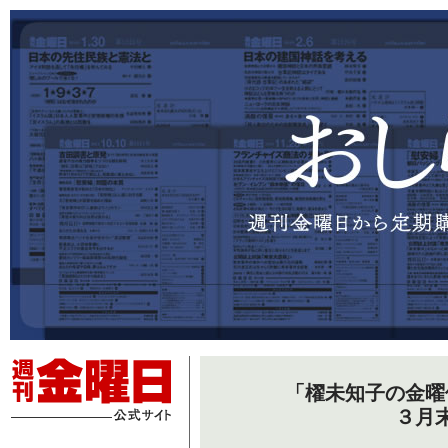
「櫂未知子の金曜
３月