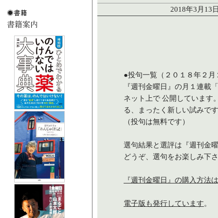
2018年3月1
●投句一覧（２０１８年２月
『週刊金曜日』の月１連載
ネット上で 公開しています
る、まったく新しい試みで
（投句は無料です）
選句結果と選評は『週刊金
どうぞ、選句をお楽しみ下
『週刊金曜日』の購入方法
電子版も発行しています
。