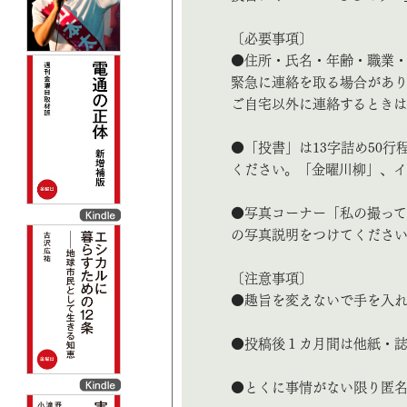
〔必要事項〕
●住所・氏名・年齢・職業・
緊急に連絡を取る場合があり
ご自宅以外に連絡するときは
●「投書」は13字詰め50行
ください。「金曜川柳」、イ
●写真コーナー「私の撮って
の写真説明をつけてくださ
〔注意事項〕
●趣旨を変えないで手を入れ
●投稿後１カ月間は他紙・誌
●とくに事情がない限り匿