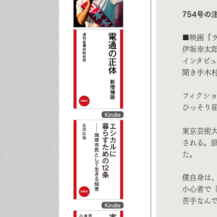
754号の
■映画『
伊坂幸太
インタビュ
聞き手木
フィクシ
ひっそり
東京芸術大
される。
た。
僕自身は
小心者で
苦手なん