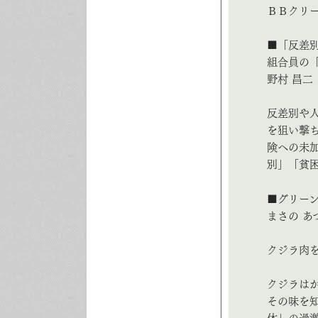
ＢＢクリ
■「反差
組合員の
野村 昌二
反差別や
を狙い撃
険への未
別」「貧
■グリー
まさの あ
クジラ肉
クジラは
その味を