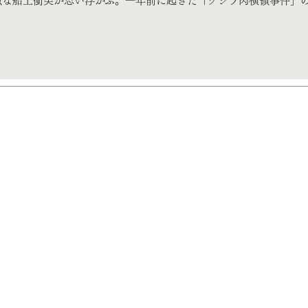
激な船上衝突が思い浮かぶ。一年前に起きた「クジラ肉横領事件」
。