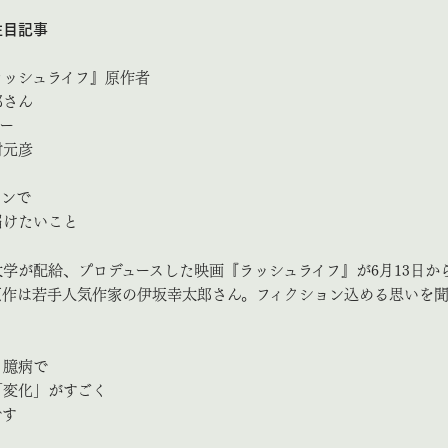
注目記事
ラッシュライフ』原作者
郎さん
ー
村元彦
ョンで
届けたいこと
学が配給、プロデュースした映画『ラッシュライフ』が6月13日か
原作は若手人気作家の伊坂幸太郎さん。フィクション込める思いを
、臆病で
「変化」がすごく
です