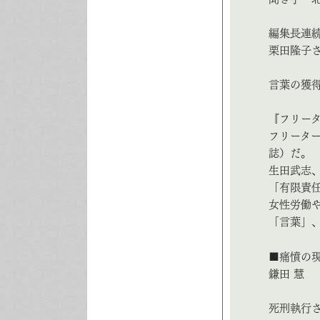
編集長連続
栗田隆子
言葉の獲
『フリー
フリータ
誌）だ。
生田武志
「有限責
女性労働
「言葉」
■痛憤の現
鎌田 慧
死刑執行