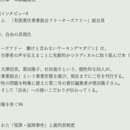
インタビュー9
さん 「有限責任事業組合フリーターズフリー」組合員
得、自由の具現化
ターズフリー 働けと言わないワーキングマガジン』は、
ー当事者の声を伝えることに先駆的かつラディカルに取り組んだ本
、大澤信亮、栗田隆子、杉田俊介という、個性的な四人が、
任事業組合」という事業形態を選び、現在までに二号を刊行する。
や性の問題を特集に据えた第二号の責任編集者が栗田隆子さん。
、そして「自由」への強いこだわりが伝わってくる。
場を歩く96
された「冤罪・福岡事件」と裁判員制度