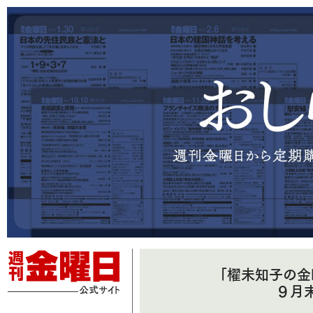
「櫂未知子の金
９月