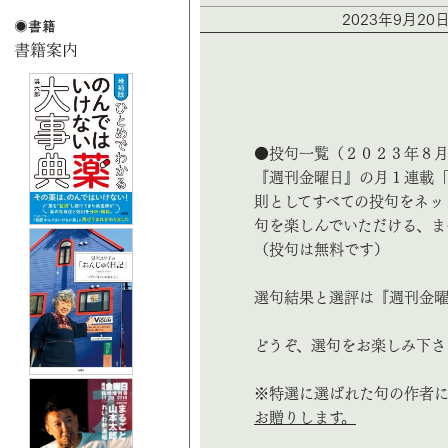
2023年9月20
●投句一覧（２０２３年８
『週刊金曜日』の月１連載
則としてすべての投句をネッ
句を楽しんでいただける、ま
（投句は無料です）
選句結果と選評は『週刊金曜
どうぞ、選句をお楽しみ下さ
※特選に選ばれた句の作者
お贈りします。