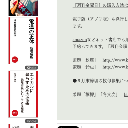
『週刊金曜日』の購入方法は
電子版（アプリ版）も発行し
ます。
amazon
などネット書店でも
予約もできます。「週刊金曜
兼題「秋扇」
http://www.k
兼題「鈴虫」
http://www.k
●９月末締切の投句募集に
兼題「檸檬」「冬支度」
ht