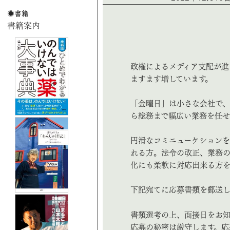
政権によるメディア支配が進
ますます増しています。
「金曜日」は小さな会社で、
ら総務まで幅広い業務を任せ
円滑なコミニューケションを
れる方。法令の改正、業務の
化にも柔軟に対応出来る方を
下記宛てに応募書類を郵送して
書類選考の上、面接日をお知
応募の秘密は厳守します。応