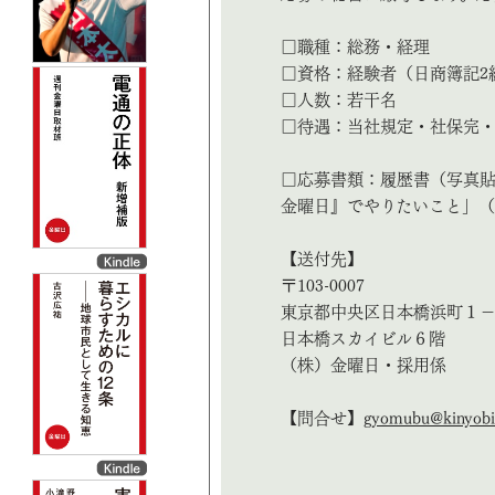
□職種：総務・経理
□資格：経験者（日商簿記2
□人数：若干名
□待遇：当社規定・社保完
□応募書類：履歴書（写真
金曜日』でやりたいこと」
【送付先】
〒103-0007
東京都中央区日本橋浜町１
日本橋スカイビル６階
（株）金曜日・採用係
【問合せ】
gyomubu@kinyobi.