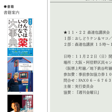
★１１・２２ 森達也講演会
１部：おしどりケン＆マコ
２部：森達也講演 １５時～
日時：１１月２２日（日）開
場所：大阪・阿倍野区民セン
（阪堺上町線／地下鉄谷町
参加費：事前参加協力券１
問合せ：FAX０６－６７６
主催：実行委員会
協賛：『週刊金曜日』