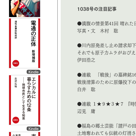
1038号の注目記事
●満腹の情景第41回 晴れ
写真・文 木村 聡
●川内原発差し止め請求却
それでも原子力ムラがおびえ
伊田浩之
●連載 「戦後」の墓碑銘1
戦後清算のために原爆投下
白井 聡
●連載 １★９★３★７ 『時
辺見 庸
●福島の郷土芸能「請戸の
土地奪われても伝統の灯消