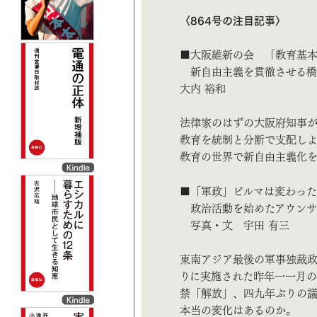
〈864号の注目記事〉
■大阪維新の会 「教育基
新自由主義を貫徹させる橋
大内 裕和
法律家のはずの大阪府知事が
教育を統制と分断で支配しよ
教育の世界で新自由主義化
■「軍政」ビルマは変わっ
政治活動を始めたアウンサ
写真・文 宇田 有三
東南アジア最後の軍事独裁
りに実施された昨年一一月の
禁「解放」、四九年ぶりの議
本当の変化はあるのか。