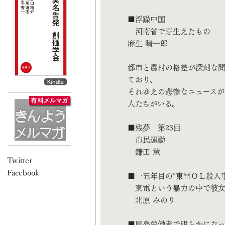
■浮躁中国
河南省で芽生えたもの
麻生 晴一郎
都市と農村の格差が深刻な
ており、
それゆえの悲惨なニュースが
人たちがいる。
■残夢 第23回
市民運動
鎌田 慧
■一五年目の“東電ＯＬ殺人
東電という暴力の中で彼女
北原 みのり
■原発労働者で明らかになっ